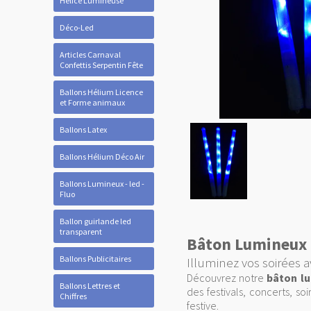
Hélice Lumineuse
Déco-Led
Articles Carnaval
Confettis Serpentin Fête
Ballons Hélium Licence
et Forme animaux
Ballons Latex
Ballons Hélium Déco Air
Ballons Lumineux - led -
Fluo
Ballon guirlande led
transparent
Bâton Lumineux B
Ballons Publicitaires
Illuminez vos soirées a
Découvrez notre
bâton l
Ballons Lettres et
des festivals, concerts, 
Chiffres
festive.