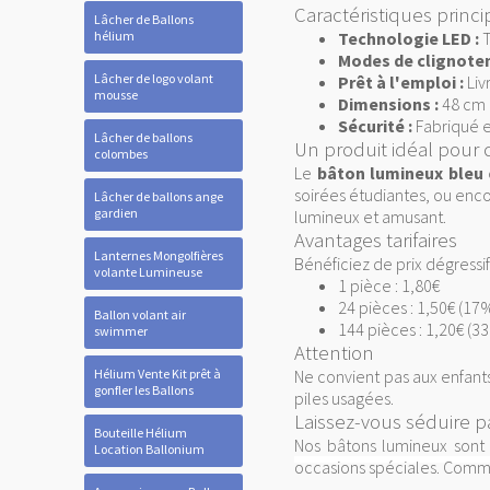
Caractéristiques princi
Lâcher de Ballons
hélium
Technologie LED :
T
Modes de clignote
Lâcher de logo volant
Prêt à l'emploi :
Liv
mousse
Dimensions :
48 cm 
Sécurité :
Fabriqué en
Lâcher de ballons
Un produit idéal pour
colombes
Le
bâton lumineux bleu
soirées étudiantes, ou enco
Lâcher de ballons ange
gardien
lumineux et amusant.
Avantages tarifaires
Lanternes Mongolfières
Bénéficiez de prix dégressi
volante Lumineuse
1 pièce : 1,80€
24 pièces : 1,50€ (17
Ballon volant air
144 pièces : 1,20€ (3
swimmer
Attention
Hélium Vente Kit prêt à
Ne convient pas aux enfants
gonfler les Ballons
piles usagées.
Laissez-vous séduire p
Bouteille Hélium
Nos bâtons lumineux sont c
Location Ballonium
occasions spéciales. Com