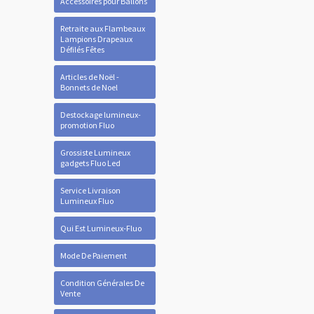
Accessoires pour Ballons
Retraite aux Flambeaux
Lampions Drapeaux
Défilés Fêtes
Articles de Noël -
Bonnets de Noel
Destockage lumineux-
promotion Fluo
Grossiste Lumineux
gadgets Fluo Led
Service Livraison
Lumineux Fluo
Qui Est Lumineux-Fluo
Mode De Paiement
Condition Générales De
Vente