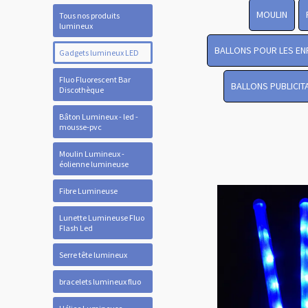
MOULIN
Tous nos produits
lumineux
BALLONS POUR LES EN
Gadgets lumineux LED
Fluo Fluorescent Bar
BALLONS PUBLICIT
Discothèque
Bâton Lumineux - led -
mousse-pvc
Moulin Lumineux -
éolienne lumineuse
Fibre Lumineuse
Lunette Lumineuse Fluo
Flash Led
Serre tête lumineux
bracelets lumineux fluo