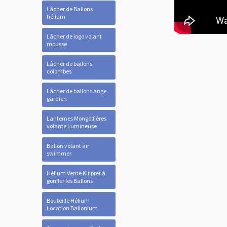
Lâcher de Ballons
hélium
Lâcher de logo volant
mousse
Lâcher de ballons
colombes
Lâcher de ballons ange
gardien
Lanternes Mongolfières
volante Lumineuse
Ballon volant air
swimmer
Hélium Vente Kit prêt à
gonfler les Ballons
Bouteille Hélium
Location Ballonium