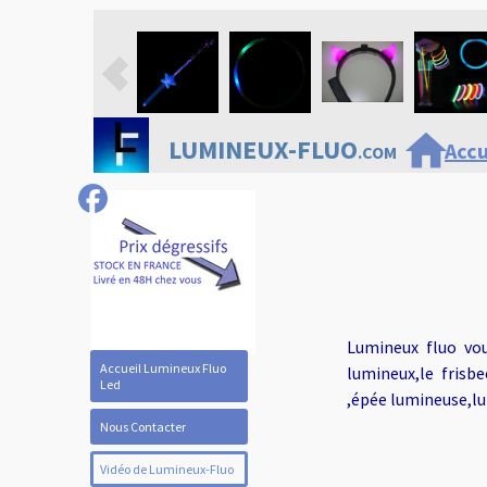
home
LUMINEUX-FLUO
Accu
.COM
Lumineux fluo vou
Accueil Lumineux Fluo
lumineux,le frisb
Led
,épée lumineuse,lu
Nous Contacter
Vidéo de Lumineux-Fluo