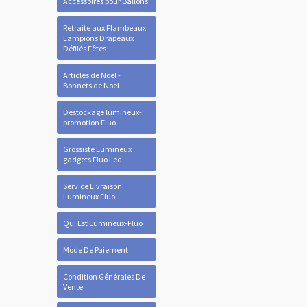
Accessoires pour Ballons
Retraite aux Flambeaux
Lampions Drapeaux
Défilés Fêtes
Articles de Noël -
Bonnets de Noel
Destockage lumineux-
promotion Fluo
Grossiste Lumineux
gadgets Fluo Led
Service Livraison
Lumineux Fluo
Qui Est Lumineux-Fluo
Mode De Paiement
Condition Générales De
Vente