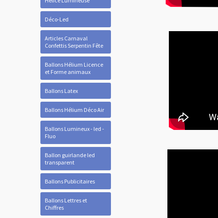
Hélice Lumineuse
Déco-Led
Articles Carnaval
Confettis Serpentin Fête
Ballons Hélium Licence
et Forme animaux
Ballons Latex
Ballons Hélium Déco Air
Ballons Lumineux - led -
Fluo
Ballon guirlande led
transparent
Ballons Publicitaires
Ballons Lettres et
Chiffres