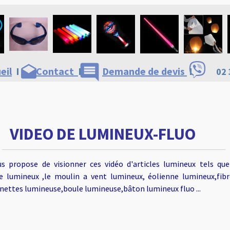
comment
drafts
eil
I
Contact
I
Demande de devis
I
02 
VIDEO DE LUMINEUX-FLUO
s propose de visionner ces vidéo d'articles lumineux tels que
ee lumineux ,le moulin a vent lumineux, éolienne lumineux,fib
nettes lumineuse,boule lumineuse,bâton lumineux fluo ...