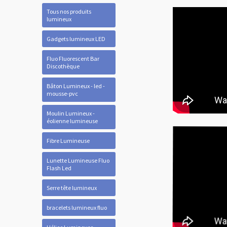
Tous nos produits
lumineux
Gadgets lumineux LED
Fluo Fluorescent Bar
Discothèque
Bâton Lumineux - led -
mousse-pvc
Moulin Lumineux -
éolienne lumineuse
Fibre Lumineuse
Lunette Lumineuse Fluo
Flash Led
Serre tête lumineux
bracelets lumineux fluo