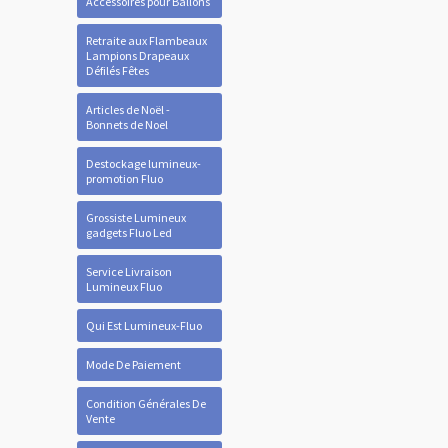
Accessoires pour Ballons
Retraite aux Flambeaux
Lampions Drapeaux
Défilés Fêtes
Articles de Noël -
Bonnets de Noel
Destockage lumineux-
promotion Fluo
Grossiste Lumineux
gadgets Fluo Led
Service Livraison
Lumineux Fluo
Qui Est Lumineux-Fluo
Mode De Paiement
Condition Générales De
Vente