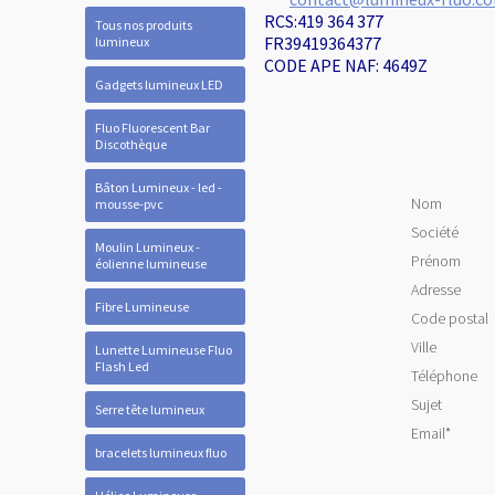
RCS:419 364 377
Tous nos produits
FR39419364377
lumineux
CODE APE NAF: 4649Z
Gadgets lumineux LED
Fluo Fluorescent Bar
Discothèque
Bâton Lumineux - led -
Nom
mousse-pvc
Société
Moulin Lumineux -
Prénom
éolienne lumineuse
Adresse
Fibre Lumineuse
Code postal
Ville
Lunette Lumineuse Fluo
Flash Led
Téléphone
Sujet
Serre tête lumineux
Email
*
bracelets lumineux fluo