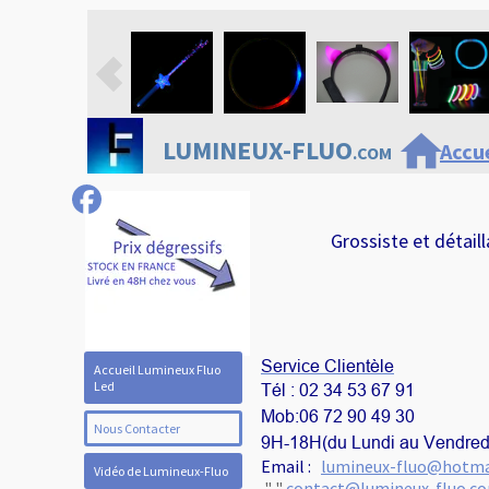
home
LUMINEUX-FLUO
Accue
.COM
Grossiste et détail
Service Clientèle
Accueil Lumineux Fluo
Led
Tél :
02 34 53 67 91
Mob:
06 72 90 49 30
Nous Contacter
9H-18H(du Lundi au Vendred
Email :
lumineux-fluo@hotmai
Vidéo de Lumineux-Fluo
 " " 
contact@lumineux-fluo.c