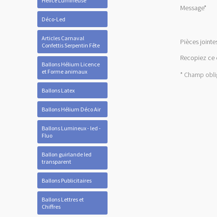
Hélice Lumineuse
Message
*
Déco-Led
Articles Carnaval
Pièces jointe
Confettis Serpentin Fête
Recopiez ce
Ballons Hélium Licence
et Forme animaux
* Champ obli
Ballons Latex
Ballons Hélium Déco Air
Ballons Lumineux - led -
Fluo
Ballon guirlande led
transparent
Ballons Publicitaires
Ballons Lettres et
Chiffres