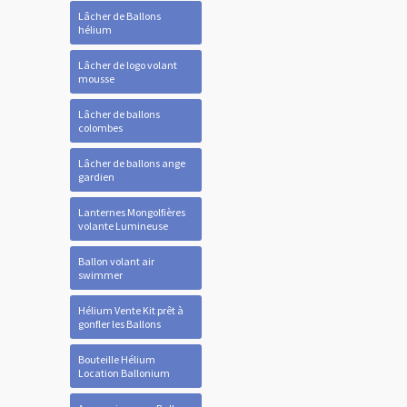
Lâcher de Ballons
hélium
Lâcher de logo volant
mousse
Lâcher de ballons
colombes
Lâcher de ballons ange
gardien
Lanternes Mongolfières
volante Lumineuse
Ballon volant air
swimmer
Hélium Vente Kit prêt à
gonfler les Ballons
Bouteille Hélium
Location Ballonium