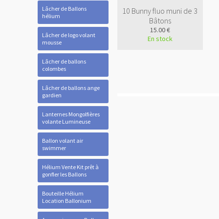
Lâcher de Ballons
10 Bunny fluo muni de 3
hélium
Bâtons
15.00 €
Lâcher de logo volant
En stock
mousse
Lâcher de ballons
colombes
Lâcher de ballons ange
gardien
Lanternes Mongolfières
volante Lumineuse
Ballon volant air
swimmer
Hélium Vente Kit prêt à
gonfler les Ballons
Bouteille Hélium
Location Ballonium