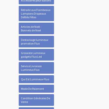
Accessoires pour Ballons
Retraite aux Flambeaux
Lampions Drapeaux
Défilés Fêtes
Articles de Noël -
Bonnets de Noel
Destockage lumineux-
promotion Fluo
Grossiste Lumineux
gadgets Fluo Led
Service Livraison
Lumineux Fluo
Qui Est Lumineux-Fluo
Mode De Paiement
Condition Générales De
Vente