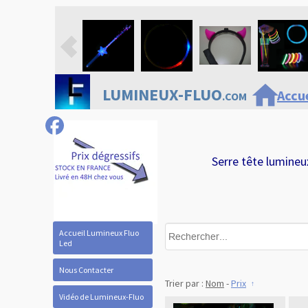
home
LUMINEUX-FLUO
Accue
.COM
Serre tête lumineux
Accueil Lumineux Fluo
Led
Nous Contacter
Trier par :
Nom
-
Prix
Vidéo de Lumineux-Fluo