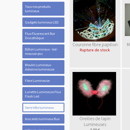
Tous nos produits
lumineux
Gadgets lumineux LED
Fluo Fluorescent Bar
Discothèque
Couronne fibre papillon
M
Bâton Lumineux - led -
Rupture de stock
mousse-pvc
Moulin Lumineux -
éolienne lumineuse
Fibre Lumineuse
Lunette Lumineuse Fluo
Flash Led
Serre tête lumineux
Oreilles de lapin
bracelets lumineux fluo
Lumineuses
3.00 €