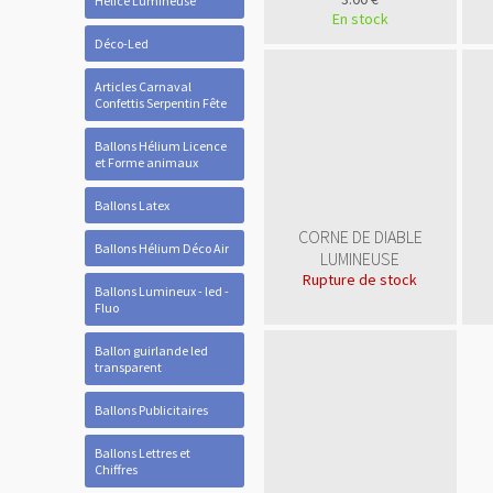
Hélice Lumineuse
En stock
Déco-Led
Articles Carnaval
Confettis Serpentin Fête
Ballons Hélium Licence
et Forme animaux
Ballons Latex
CORNE DE DIABLE
Ballons Hélium Déco Air
LUMINEUSE
Rupture de stock
Ballons Lumineux - led -
Fluo
Ballon guirlande led
transparent
Ballons Publicitaires
Ballons Lettres et
Chiffres