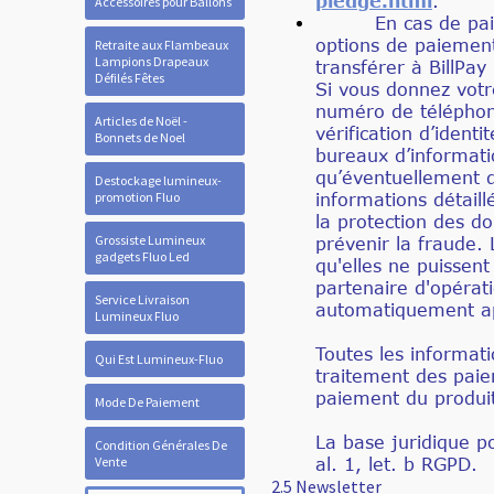
pledge.html
.
Accessoires pour Ballons
En cas de paiement
options de paiemen
Retraite aux Flambeaux
Lampions Drapeaux
transférer à BillPay
Défilés Fêtes
Si vous donnez votr
numéro de téléphone
Articles de Noël -
vérification d’ident
Bonnets de Noel
bureaux d’informati
qu’éventuellement d
Destockage lumineux-
promotion Fluo
informations détail
la protection des do
Grossiste Lumineux
prévenir la fraude.
gadgets Fluo Led
qu'elles ne puissen
partenaire d'opérat
Service Livraison
automatiquement a
Lumineux Fluo
Toutes les informat
Qui Est Lumineux-Fluo
traitement des paie
paiement du produit
Mode De Paiement
La base juridique p
Condition Générales De
Vente
al. 1, let. b RGPD.
2.5 Newsletter