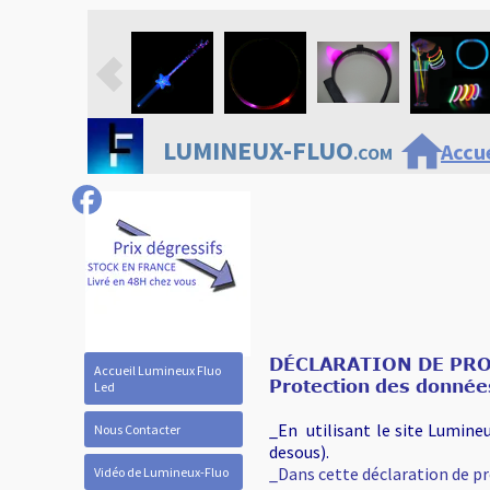
home
LUMINEUX-FLUO
Accue
.COM
DÉCLARATION DE PR
Accueil Lumineux Fluo
Protection des donnée
Led
_En utilisant le site Lumineu
Nous Contacter
desous).
_Dans cette déclaration de pr
Vidéo de Lumineux-Fluo