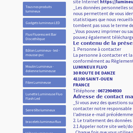
site Internet
https://lumine
Tous nos produits
_Les données personnelles son
lumineux
nous permettent de vous ident
statistiques que nous recueill
Gadgets lumineux LED
tombent pas sous le terme d
_Vous pouvez imprimer ou sauv
Fluo Fluorescent Bar
pouvez également télécharger 
Discothèque
Le contenu de la prése
1. Personne à contacter
Bâton Lumineux - led -
La personne à contacter et la
mousse-pvc
conformément au Règlement g
LUMINEUX FLUO
Moulin Lumineux -
éolienne lumineuse
30 ROUTE DE DANZE
41100 SAINT-OUEN
Fibre Lumineuse
FRANCE
Téléphone :
0672904930
Lunette Lumineuse Fluo
Adresse de contact ma
Flash Led
_Si vous avez des questions s
contacter notre responsable d
Serre tête lumineux
l'adresse e-mail précédemmen
2. Le traitement des données 
bracelets lumineux fluo
2.1 Appeler notre site web/d
_Chaque fois que vous utilis