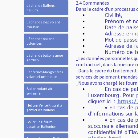
2.4 Commandes
Lâcher de Ballons
Dans le cadre d'un processus 
hélium
Civilité,
Prénom et nom 
Lâcher de logo volant
mousse
Date de naissa
Adresse e-mai
Lâcher de ballons
Mot de passe
colombes
Adresse de factur
Numéro de tél
Lâcher de ballons ange
_Les données personnelles que
gardien
contractuel, dans la mesure où
_Dans le cadre du traitement
Lanternes Mongolfières
services de paiement mandat
volante Lumineuse
_Nous avons chargé les fourni
Ballon volant air
En cas de paiement
swimmer
Luxembourg. Pour pl
cliquez ici :
https:
Hélium Vente Kit prêt à
• En cas de paiem
gonfler les Ballons
d'informations sur 
• En cas de paieme
Bouteille Hélium
succursale allemand
Location Ballonium
confidentialité d'Ela