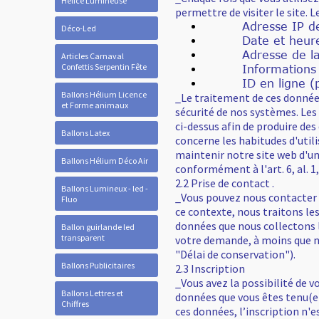
Hélice Lumineuse
permettre de visiter le site. 
Adresse IP de l'
Déco-Led
Date et heure d
Adresse de la pa
Articles Carnaval
Confettis Serpentin Fête
Informations sur l
ID en ligne (par e
Ballons Hélium Licence
_Le traitement de ces données
et Forme animaux
sécurité de nos systèmes. Les
ci-dessus afin de produire des
Ballons Latex
concerne les habitudes d'util
maintenir notre site web d'un
Ballons Hélium Déco Air
conformément à l'art. 6, al. 1, 
2.2 Prise de contact .
Ballons Lumineux - led -
_Vous pouvez nous contacter d
Fluo
ce contexte, nous traitons les
données que nous collectons 
Ballon guirlande led
transparent
votre demande, à moins que n
"Délai de conservation").
Ballons Publicitaires
2.3 Inscription
_Vous avez la possibilité de v
Ballons Lettres et
données que vous êtes tenu(e
Chiffres
ces données, l’inscription n'es