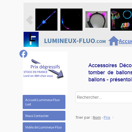
home
LUMINEUX-FLUO
Accue
.COM
Accessoires Décora
tomber de ballons
ballons - présento
Accueil Lumineux Fluo
Led
Nous Contacter
Trier par :
Nom
-
Prix
Vidéo de Lumineux-Fluo