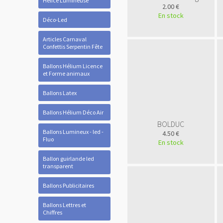
Hélice Lumineuse
2.00 €
En stock
Déco-Led
Articles Carnaval
Confettis Serpentin Fête
Ballons Hélium Licence
et Forme animaux
Ballons Latex
Ballons Hélium Déco Air
BOLDUC
Ballons Lumineux - led -
4.50 €
Fluo
En stock
Ballon guirlande led
transparent
Ballons Publicitaires
Ballons Lettres et
Chiffres