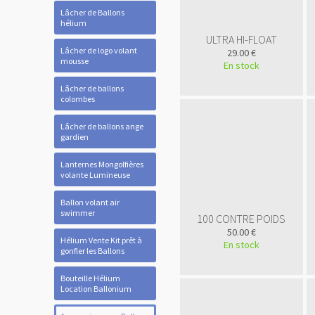
Lâcher de Ballons
hélium
ULTRA HI-FLOAT
Lâcher de logo volant
29.00 €
mousse
En stock
Lâcher de ballons
colombes
Lâcher de ballons ange
gardien
Lanternes Mongolfières
volante Lumineuse
Ballon volant air
swimmer
100 CONTRE POIDS
50.00 €
Hélium Vente Kit prêt à
En stock
gonfler les Ballons
Bouteille Hélium
Location Ballonium