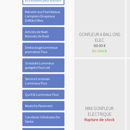
Accessoires pour Ballons
Retraite aux Flambeaux
Lampions Drapeaux
Défilés Fêtes
Articles de Noël -
GONFLEUR A BALLONS
Bonnets de Noel
ELEC
60.00 €
Destockage lumineux-
En stock
promotion Fluo
Grossiste Lumineux
gadgets Fluo Led
Service Livraison
Lumineux Fluo
Qui Est Lumineux-Fluo
Mode De Paiement
MINI GONFLEUR
ELECTRIQUE
Condition Générales De
Rupture de stock
Vente