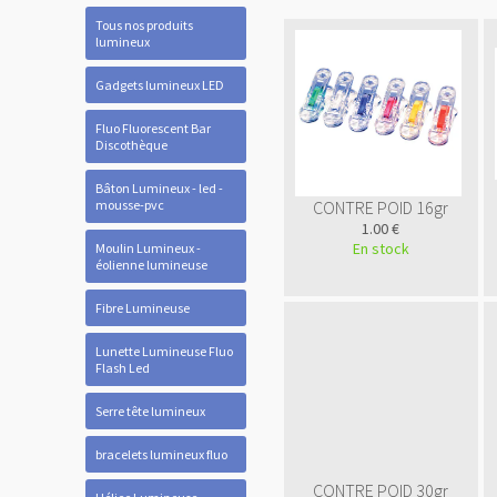
Tous nos produits
lumineux
Gadgets lumineux LED
Fluo Fluorescent Bar
Discothèque
Bâton Lumineux - led -
mousse-pvc
CONTRE POID 16gr
1.00 €
En stock
Moulin Lumineux -
éolienne lumineuse
Fibre Lumineuse
Lunette Lumineuse Fluo
Flash Led
Serre tête lumineux
bracelets lumineux fluo
CONTRE POID 30gr