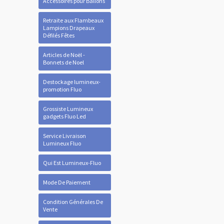
Accessoires pour Ballons
Retraite aux Flambeaux
Lampions Drapeaux
Défilés Fêtes
Articles de Noël -
Bonnets de Noel
Destockage lumineux-
promotion Fluo
Grossiste Lumineux
gadgets Fluo Led
Service Livraison
Lumineux Fluo
Qui Est Lumineux-Fluo
Mode De Paiement
Condition Générales De
Vente