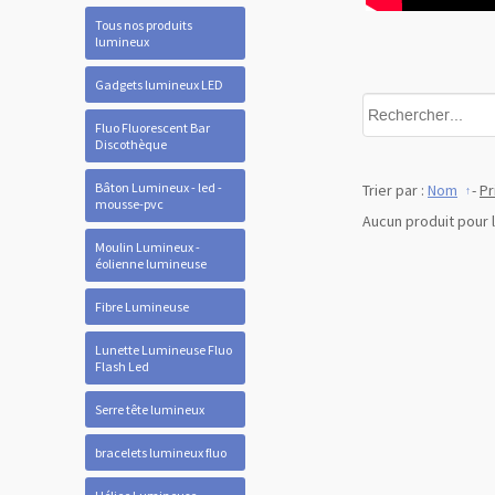
Tous nos produits
lumineux
Gadgets lumineux LED
Fluo Fluorescent Bar
Discothèque
Bâton Lumineux - led -
Trier par :
Nom
-
Pr
mousse-pvc
Aucun produit pour 
Moulin Lumineux -
éolienne lumineuse
Fibre Lumineuse
Lunette Lumineuse Fluo
Flash Led
Serre tête lumineux
bracelets lumineux fluo