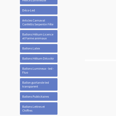
Hélice Lumineuse
Déco-Led
Articles Carnaval
Confettis Serpentin Fête
Ballons Hélium Licence
et Forme animaux
Ballons Latex
Ballons Hélium Déco Air
Ballons Lumineux - led -
Fluo
Ballon guirlande led
transparent
Ballons Publicitaires
Ballons Lettres et
Chiffres