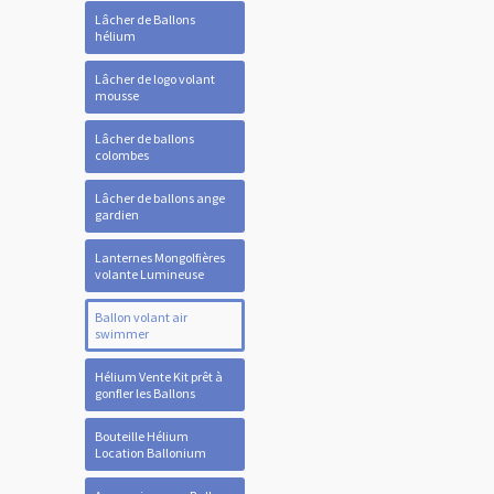
Lâcher de Ballons
hélium
Lâcher de logo volant
mousse
Lâcher de ballons
colombes
Lâcher de ballons ange
gardien
Lanternes Mongolfières
volante Lumineuse
Ballon volant air
swimmer
Hélium Vente Kit prêt à
gonfler les Ballons
Bouteille Hélium
Location Ballonium