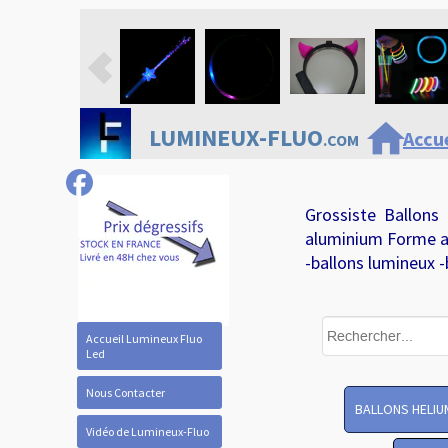
home
LUMINEUX-FLUO
Accue
.COM
Grossiste Ballons
aluminium Forme a
-ballons lumineux -
Accueil Lumineux Fluo
Led
Nous Contacter
BALLONS HELIU
Vidéo de Lumineux-Fluo