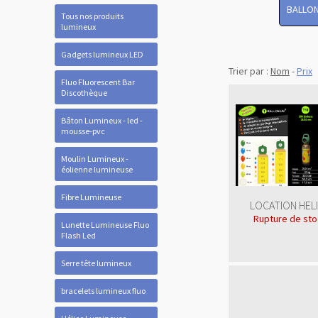
BALLON
Tous nos produits
lumineux
Gadgets lumineux LED
Trier par :
Nom
-
Prix
Fluo Fluorescent Bar
Discothèque
Bâton Lumineux - led -
mousse-pvc
Moulin Lumineux -
éolienne lumineuse
Fibre Lumineuse
LOCATION HEL
Rupture de st
Lunette Lumineuse Fluo
Flash Led
Serre tête lumineux
bracelets lumineux fluo