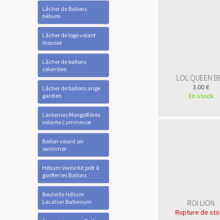
Lâcher de Ballons
hélium
Lâcher de logo volant
mousse
Lâcher de ballons
colombes
LOL QUEEN B
3.00 €
Lâcher de ballons ange
En stock
gardien
Lanternes Mongolfières
volante Lumineuse
Ballon volant air
swimmer
Hélium Vente Kit prêt à
gonfler les Ballons
Bouteille Hélium
Location Ballonium
ROI LION
Rupture de st