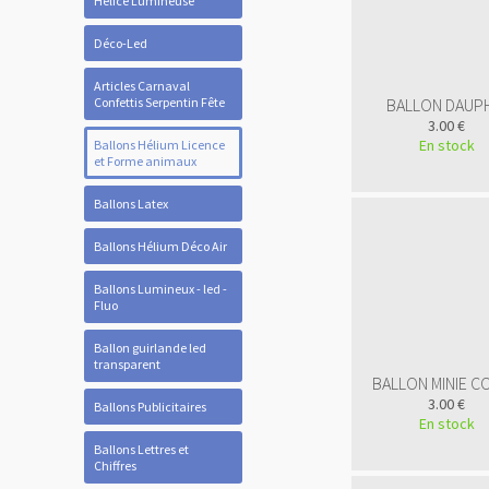
Hélice Lumineuse
Déco-Led
Articles Carnaval
Confettis Serpentin Fête
BALLON DAUP
3.00 €
En stock
Ballons Hélium Licence
et Forme animaux
Ballons Latex
Ballons Hélium Déco Air
Ballons Lumineux - led -
Fluo
Ballon guirlande led
transparent
BALLON MINIE C
3.00 €
Ballons Publicitaires
En stock
Ballons Lettres et
Chiffres