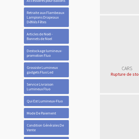
Accessoires pour Ballons
Retraite aux Flambeaux
Lampions Drapeaux
Défilés Fêtes
Articles de Noël -
Bonnets de Noel
Destockage lumineux-
promotion Fluo
Grossiste Lumineux
CARS
gadgets Fluo Led
Rupture de st
Service Livraison
Lumineux Fluo
Qui Est Lumineux-Fluo
Mode De Paiement
Condition Générales De
Vente