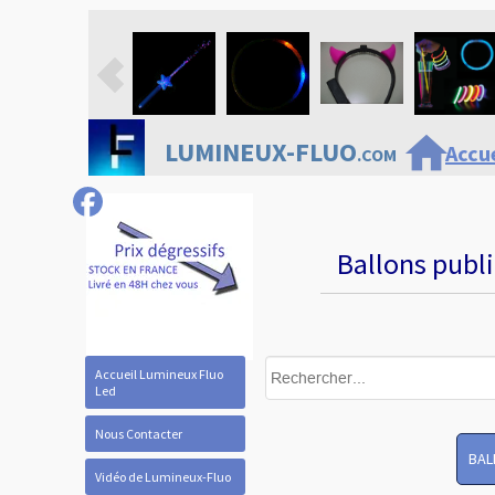
home
LUMINEUX-FLUO
Accue
.COM
Ballons publi
Accueil Lumineux Fluo
Led
Nous Contacter
BAL
Vidéo de Lumineux-Fluo