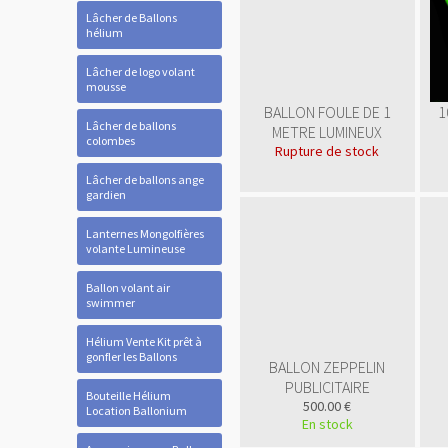
Lâcher de Ballons
hélium
Lâcher de logo volant
mousse
BALLON FOULE DE 1
1
Lâcher de ballons
METRE LUMINEUX
colombes
Rupture de stock
Lâcher de ballons ange
gardien
Lanternes Mongolfières
volante Lumineuse
Ballon volant air
swimmer
Hélium Vente Kit prêt à
gonfler les Ballons
BALLON ZEPPELIN
PUBLICITAIRE
Bouteille Hélium
500.00 €
Location Ballonium
En stock