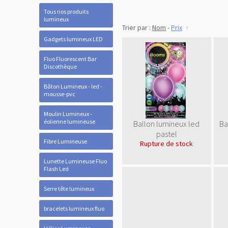
Tous nos produits
lumineux
Trier par :
Nom
-
Prix
Gadgets lumineux LED
Fluo Fluorescent Bar
Discothèque
Bâton Lumineux - led -
mousse-pvc
Moulin Lumineux -
éolienne lumineuse
Ballon lumineux led
Ba
pastel
Fibre Lumineuse
Rupture de stock
Lunette Lumineuse Fluo
Flash Led
Serre tête lumineux
bracelets lumineux fluo