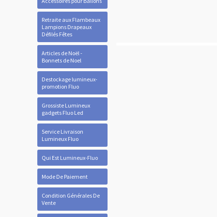
Accessoires pour Ballons
Retraite aux Flambeaux
Lampions Drapeaux
Défilés Fêtes
Articles de Noël -
Bonnets de Noel
Destockage lumineux-
promotion Fluo
Grossiste Lumineux
gadgets Fluo Led
Service Livraison
Lumineux Fluo
Qui Est Lumineux-Fluo
Mode De Paiement
Condition Générales De
Vente