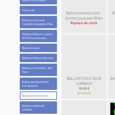
Hélice Lumineuse
Déco-Led
Ballon lumineux led -
B
illooms joyeuses fêtes
Articles Carnaval
Rupture de stock
Confettis Serpentin Fête
Ballons Hélium Licence
et Forme animaux
Ballons Latex
Ballons Hélium Déco Air
Ballons Lumineux - led -
Fluo
BALLON FOULE 50CM
BA
Ballon guirlande led
LUMINEUX
transparent
30.00 €
En stock
Ballons Publicitaires
Ballons Lettres et
Chiffres