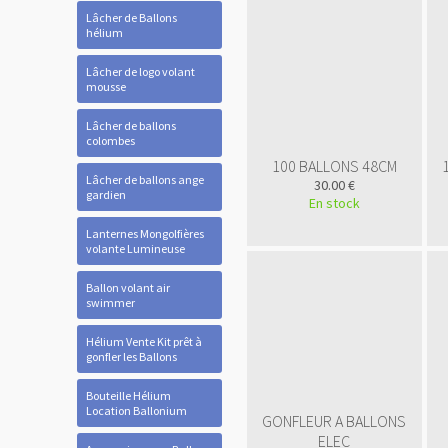
Lâcher de Ballons
hélium
Lâcher de logo volant
mousse
Lâcher de ballons
colombes
100 BALLONS 48CM
Lâcher de ballons ange
30.00 €
gardien
En stock
Lanternes Mongolfières
volante Lumineuse
Ballon volant air
swimmer
Hélium Vente Kit prêt à
gonfler les Ballons
Bouteille Hélium
Location Ballonium
GONFLEUR A BALLONS
ELEC