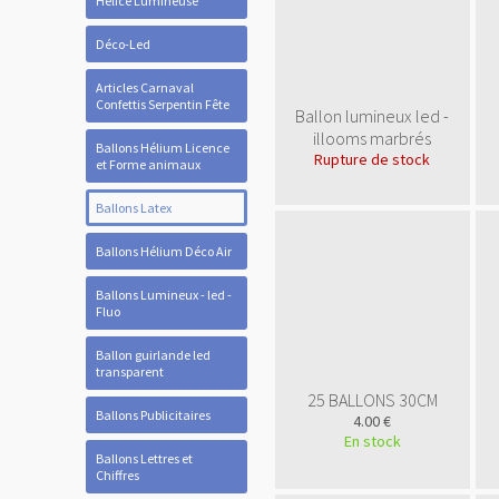
Hélice Lumineuse
Déco-Led
Articles Carnaval
Confettis Serpentin Fête
Ballon lumineux led -
illooms marbrés
Ballons Hélium Licence
Rupture de stock
et Forme animaux
Ballons Latex
Ballons Hélium Déco Air
Ballons Lumineux - led -
Fluo
Ballon guirlande led
transparent
25 BALLONS 30CM
Ballons Publicitaires
4.00 €
En stock
Ballons Lettres et
Chiffres