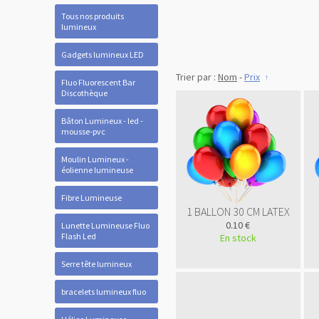
Tous nos produits
lumineux
Gadgets lumineux LED
Trier par :
Nom
-
Prix
Fluo Fluorescent Bar
Discothèque
Bâton Lumineux - led -
mousse-pvc
Moulin Lumineux -
éolienne lumineuse
Fibre Lumineuse
1 BALLON 30 CM LATEX
0.10 €
Lunette Lumineuse Fluo
Flash Led
En stock
Serre tête lumineux
bracelets lumineux fluo