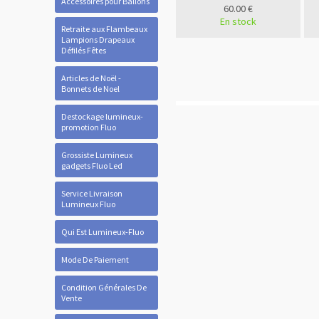
Accessoires pour Ballons
60.00 €
En stock
Retraite aux Flambeaux
Lampions Drapeaux
Défilés Fêtes
Articles de Noël -
Bonnets de Noel
Destockage lumineux-
promotion Fluo
Grossiste Lumineux
gadgets Fluo Led
Service Livraison
Lumineux Fluo
Qui Est Lumineux-Fluo
Mode De Paiement
Condition Générales De
Vente