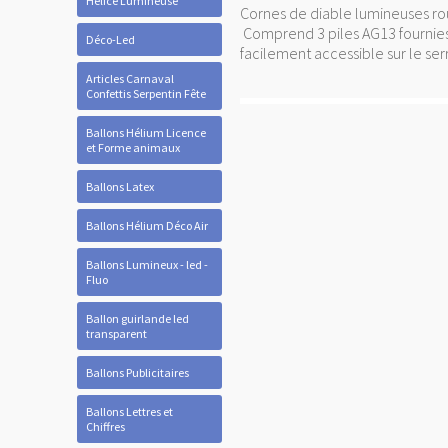
Hélice Lumineuse
Cornes de diable lumineuses ro
Comprend 3 piles AG13 fournies
Déco-Led
facilement accessible sur le ser
Articles Carnaval
Confettis Serpentin Fête
Ballons Hélium Licence
et Forme animaux
Ballons Latex
Ballons Hélium Déco Air
Ballons Lumineux - led -
Fluo
Ballon guirlande led
transparent
Ballons Publicitaires
Ballons Lettres et
Chiffres