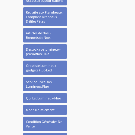
Accessoires pour Ballons
Retraite aux Flambeaux
Lampions Drapeaux
Défilés Fêtes
Articles de Noël -
Bonnets de Noel
Destockage lumineux-
promotion Fluo
Grossiste Lumineux
gadgets Fluo Led
Service Livraison
Lumineux Fluo
Qui Est Lumineux-Fluo
Mode De Paiement
Condition Générales De
Vente