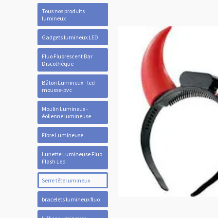
Tous nos produits
lumineux
Gadgets lumineux LED
Fluo Fluorescent Bar
Discothèque
Bâton Lumineux - led -
mousse-pvc
Moulin Lumineux -
éolienne lumineuse
Fibre Lumineuse
Lunette Lumineuse Fluo
Flash Led
Serre tête lumineux
bracelets lumineux fluo