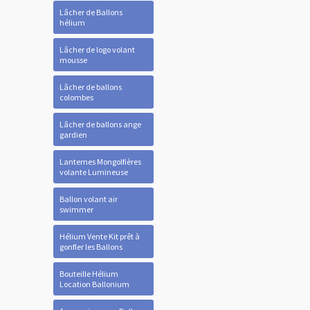
Lâcher de Ballons
hélium
Lâcher de logo volant
mousse
Lâcher de ballons
colombes
Lâcher de ballons ange
gardien
Lanternes Mongolfières
volante Lumineuse
Ballon volant air
swimmer
Hélium Vente Kit prêt à
gonfler les Ballons
Bouteille Hélium
Location Ballonium