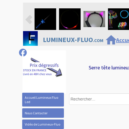
home
LUMINEUX-FLUO
Accue
.COM
Serre tête lumineux
Accueil Lumineux Fluo
Led
Nous Contacter
Vidéo de Lumineux-Fluo