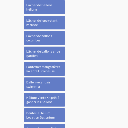
Lâcher de Ballons
hélium
Lâcher de logo volant
mousse
Lâcher de ballons
colombes
Lâcher de ballons ange
gardien
Lanternes Mongolfières
volante Lumineuse
Ballon volant air
swimmer
Hélium Vente Kit prêt à
gonfler les Ballons
Bouteille Hélium
Location Ballonium