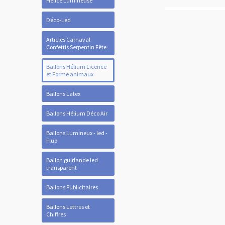
Hélice Lumineuse
Déco-Led
Articles Carnaval
Confettis Serpentin Fête
Ballons Hélium Licence
et Forme animaux
Ballons Latex
Ballons Hélium Déco Air
Ballons Lumineux - led -
Fluo
Ballon guirlande led
transparent
Ballons Publicitaires
Ballons Lettres et
Chiffres