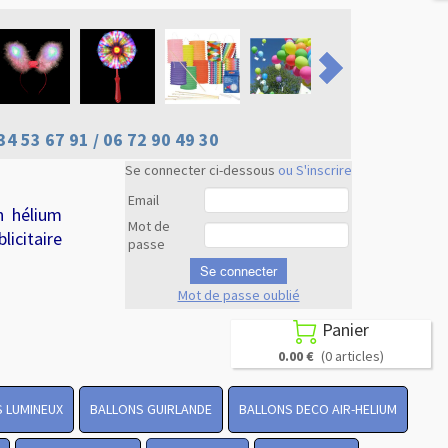
34 53 67 91 / 06 72 90 49 30
Se connecter ci-dessous
ou S'inscrire
Email
n hélium
Mot de
licitaire
passe
Se connecter
Mot de passe oublié
Revenir en
haut
Panier

0.00 €
(0 articles)
 LUMINEUX
BALLONS GUIRLANDE
BALLONS DECO AIR-HELIUM