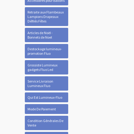
Accessoires pour Ballons
Retraite aux Flambeaux
Lampions Drapeaux
Défilés Fêtes
Articles de Noël -
Bonnets de Noel
Destockage lumineux-
promotion Fluo
Grossiste Lumineux
gadgets Fluo Led
Service Livraison
Lumineux Fluo
Qui Est Lumineux-Fluo
Mode De Paiement
Condition Générales De
Vente