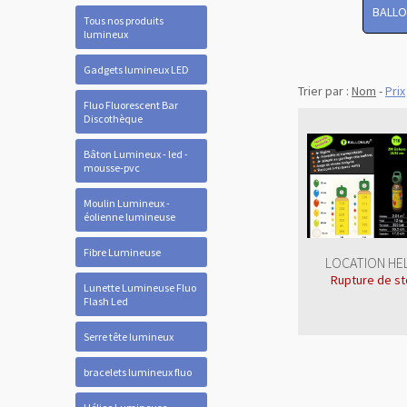
BALLO
Tous nos produits
lumineux
Gadgets lumineux LED
Trier par :
Nom
-
Prix
Fluo Fluorescent Bar
Discothèque
Bâton Lumineux - led -
mousse-pvc
Moulin Lumineux -
éolienne lumineuse
Fibre Lumineuse
LOCATION HE
Rupture de st
Lunette Lumineuse Fluo
Flash Led
Serre tête lumineux
bracelets lumineux fluo