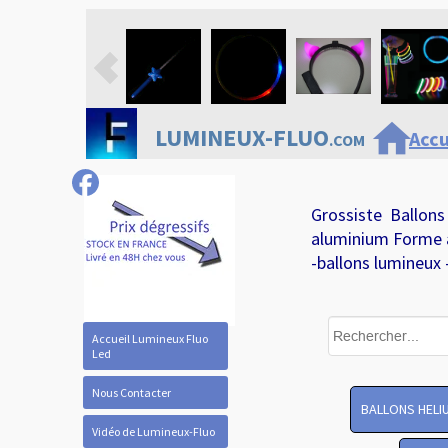
home
LUMINEUX-FLUO
Accu
.COM
Grossiste Ballons
aluminium Forme 
-ballons lumineux 
Accueil Lumineux Fluo
Led
Nous Contacter
BALLONS HELI
Vidéo de Lumineux-Fluo