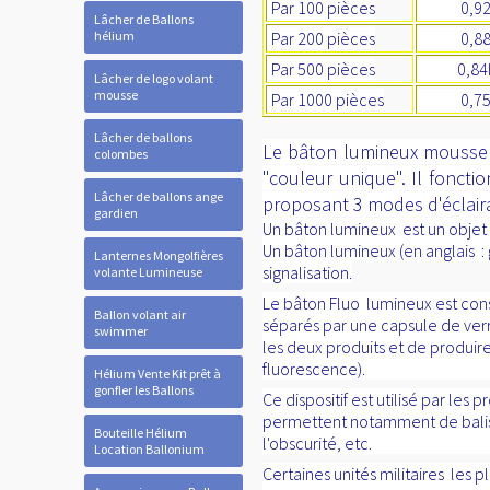
Par 100 pièces
0,92ht 
Lâcher de Ballons
hélium
Par 200 pièces
0,88ht 
Par 500 pièces
0,84ht
Lâcher de logo volant
mousse
Par 1000 pièces
0,75ht 
Lâcher de ballons
Le bâton lumineux mousse m
colombes
"couleur unique". Il foncti
Lâcher de ballons ange
proposant 3 modes d'éclaira
gardien
Un bâton lumineux est un objet d
Un bâton lumineux (en anglais : 
Lanternes Mongolfières
signalisation.
volante Lumineuse
Le bâton Fluo lumineux est con
Ballon volant air
séparés par une capsule de verre
swimmer
les deux produits et de produir
fluorescence).
Hélium Vente Kit prêt à
gonfler les Ballons
Ce dispositif est utilisé par les 
permettent notamment de baliser
Bouteille Hélium
l'obscurité, etc.
Location Ballonium
Certaines unités militaires les p