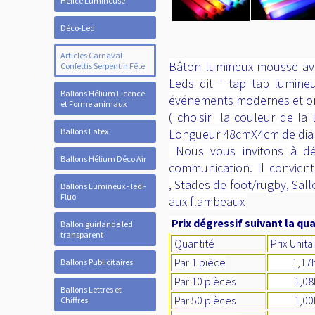
Hélice Lumineuse
Déco-Led
Articles Carnaval
Bâton lumineux mousse ave
Confettis Serpentin Fête
Leds dit " tap tap lumine
Ballons Hélium Licence
événements modernes et ori
et Forme animaux
( choisir la couleur de la
Ballons Latex
Longueur 48cmX4cm de diam
Nous vous invitons à déc
Ballons Hélium Déco Air
communication. Il convient
, Stades de foot/rugby, Sall
Ballons Lumineux - led -
Fluo
aux flambeaux
Prix dégressif suivant la qua
Ballon guirlande led
transparent
Quantité
Prix Unita
Par 1 pièce
1,17ht 
Ballons Publicitaires
Par 10 pièces
1,08ht
Ballons Lettres et
Par 50 pièces
1,00ht 
Chiffres