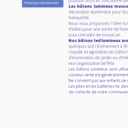
poussoir on/of et fonctionne ave
Protection des données
Les bâtons lumineux mous
décoration éphémère pour illu
tranquillité.
Nous vous proposons l’idée l
d'idées pour une soirée de foli
pour une idée de nouvel an .
Nos bâtons led lumineux m
quelques soit l'événement à fê
chaude et agréables les bâton 
d'illumination de jardin ou d'in
leur organisation de fête.
Les bâtons lumineux sont utili
couleur verte est généralement
Ne convient pas aux enfants de m
Les piles et les batteries ne d
de collecte de votre commune, d