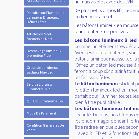
Accessoires pour Ballons
nu mais visibles avec des JVN .
De plus petits dispositifs, cepen
Retraite aux Flambeaux
collier ou bracelet.
Lampions Drapeaux
Défilés Fêtes
Les bâtons lumineux en mousse 
leurs couleurs respectives.
Articles de Noël -
Bonnets de Noel
Les bâtons lumineux à led
comme un élément très décorati
Destockage lumineux-
Avec ses belles couleurs , vous
promotion Fluo
bâtons lumineux mousse led à pr
Offrez un baton led mousse à ch
Grossiste Lumineux
feront
à coup sûr plaisir à tou
gadgets Fluo Led
les festivals, fêtes .
Le bâton lumineux
est idéal p
Service Livraison
Lumineux Fluo
le bâton lumineux led en mouss
parfait pour illuminer toutes 
Qui Est Lumineux-Fluo
bien à titre publicitaire .
Les bâtons lumineux led 
Mode De Paiement
sécurité. De plus, nos bâtons 
les endommager pendant le tran
Condition Générales De
être retirée en quelques seco
Vente
, avec 3 LED et 3 fonctions cli