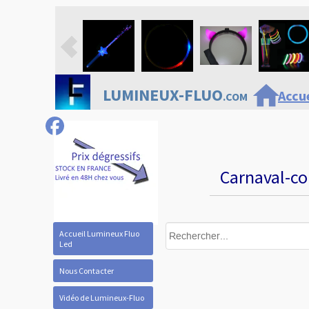
home
LUMINEUX-FLUO
Accue
.COM
Carnaval-co
Accueil Lumineux Fluo
Led
Nous Contacter
Vidéo de Lumineux-Fluo