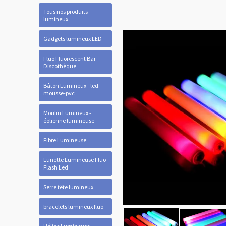
Tous nos produits
lumineux
Gadgets lumineux LED
Fluo Fluorescent Bar
Discothèque
Bâton Lumineux - led -
mousse-pvc
Moulin Lumineux -
éolienne lumineuse
Fibre Lumineuse
Lunette Lumineuse Fluo
Flash Led
Serre tête lumineux
bracelets lumineux fluo