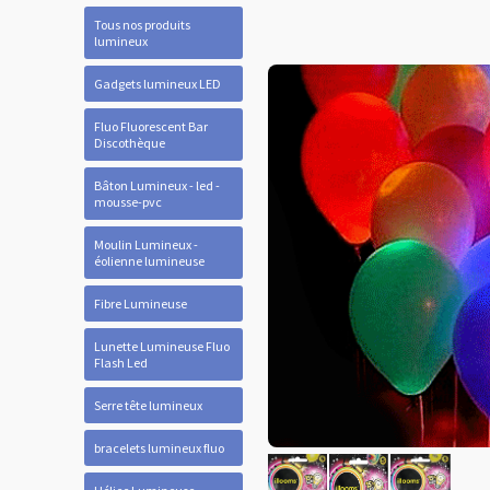
Tous nos produits
lumineux
Gadgets lumineux LED
Fluo Fluorescent Bar
Discothèque
Bâton Lumineux - led -
mousse-pvc
Moulin Lumineux -
éolienne lumineuse
Fibre Lumineuse
Lunette Lumineuse Fluo
Flash Led
Serre tête lumineux
bracelets lumineux fluo