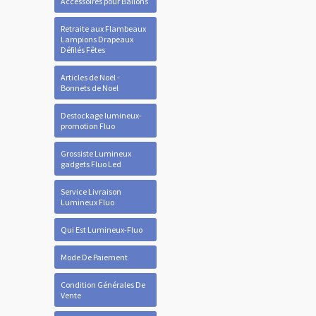
Accessoires pour Ballons
Retraite aux Flambeaux
Lampions Drapeaux
Défilés Fêtes
Articles de Noël -
Bonnets de Noel
Destockage lumineux-
promotion Fluo
Grossiste Lumineux
gadgets Fluo Led
Service Livraison
Lumineux Fluo
Qui Est Lumineux-Fluo
Mode De Paiement
Condition Générales De
Vente