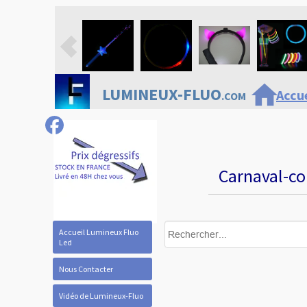
home
LUMINEUX-FLUO
Accue
.COM
Carnaval-co
Accueil Lumineux Fluo
Led
Nous Contacter
Vidéo de Lumineux-Fluo