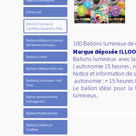
Hélice Lumineuse
Déco-Led
Articles Carnaval
Confettis Serpentin Fête
Ballons Hélium Licence
100 Ballons lumineux de c
et Forme animaux
Marque déposée ILLOOMS
Ballons Latex
Ballons lumineux avec la l
( autonomie 15 heures , n
Ballons Hélium Déco Air
Notice et information de s
autonomie : + 15 heures (
Ballons Lumineux - led -
Fluo
Le ballon idéal pour la 
lumineux..
Ballon guirlande led
transparent
Ballons Publicitaires
Ballons Lettres et
Chiffres