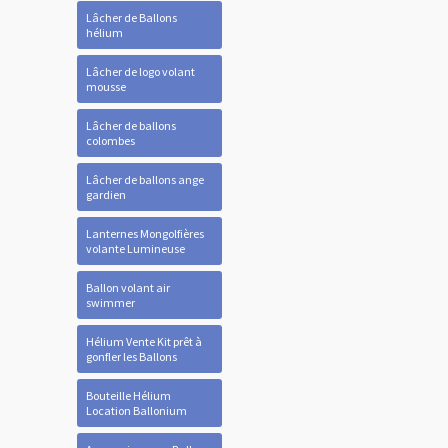
Lâcher de Ballons
hélium
Lâcher de logo volant
mousse
Lâcher de ballons
colombes
Lâcher de ballons ange
gardien
Lanternes Mongolfières
volante Lumineuse
Ballon volant air
swimmer
Hélium Vente Kit prêt à
gonfler les Ballons
Bouteille Hélium
Location Ballonium