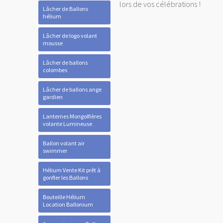
lors de vos célébrations !
Lâcher de Ballons
hélium
Lâcher de logo volant
mousse
Lâcher de ballons
colombes
Lâcher de ballons ange
gardien
Lanternes Mongolfières
volante Lumineuse
Ballon volant air
swimmer
Hélium Vente Kit prêt à
gonfler les Ballons
Bouteille Hélium
Location Ballonium