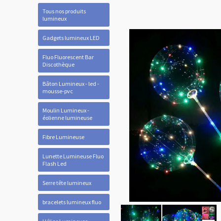
Tous nos produits
lumineux
Gadgets lumineux LED
Fluo Fluorescent Bar
Discothèque
Bâton Lumineux - led -
mousse-pvc
Moulin Lumineux -
éolienne lumineuse
Fibre Lumineuse
Lunette Lumineuse Fluo
Flash Led
Serre tête lumineux
bracelets lumineux fluo