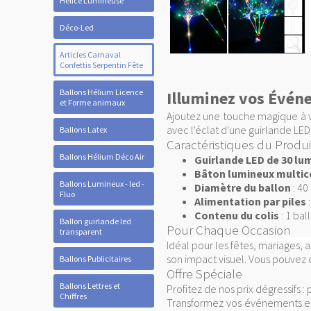
Hélice Lumineuse
Déco-Led
Articles Carnaval
Confettis Serpentin Fête
Ballons Hélium Licence
Illuminez vos Évén
et Forme animaux
Ajoutez une touche magique à 
avec l'éclat d'une guirlande LE
Ballons Latex
Caractéristiques du Produi
Ballons Hélium Déco Air
Guirlande LED de 30 lu
Bâton lumineux multic
Ballons Lumineux - led -
Diamètre du ballon
: 40
Fluo
Alimentation par piles
:
Contenu du colis
: 1 bal
Ballon guirlande led
Pour Chaque Occasion
transparent
Idéal pour les fêtes, mariages, 
son impact visuel. Vous pouvez 
Ballons Publicitaires
Offre Spéciale
Ballons Lettres et
Profitez de nos prix dégressifs 
Chiffres
Transformez vos événements e