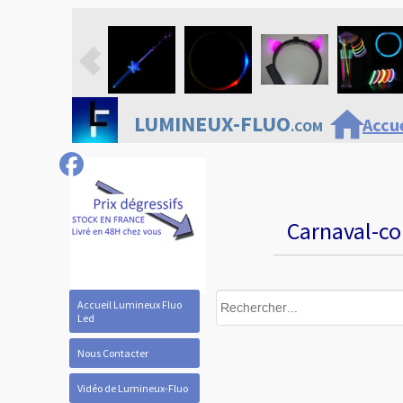
home
LUMINEUX-FLUO
Accue
.COM
Carnaval-co
Accueil Lumineux Fluo
Led
Nous Contacter
Vidéo de Lumineux-Fluo