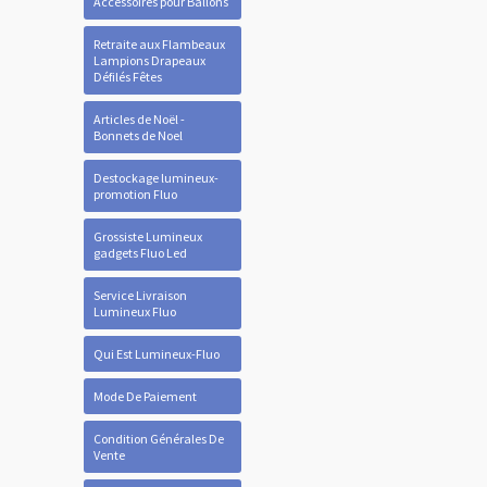
Accessoires pour Ballons
Retraite aux Flambeaux
Lampions Drapeaux
Défilés Fêtes
Articles de Noël -
Bonnets de Noel
Destockage lumineux-
promotion Fluo
Grossiste Lumineux
gadgets Fluo Led
Service Livraison
Lumineux Fluo
Qui Est Lumineux-Fluo
Mode De Paiement
Condition Générales De
Vente