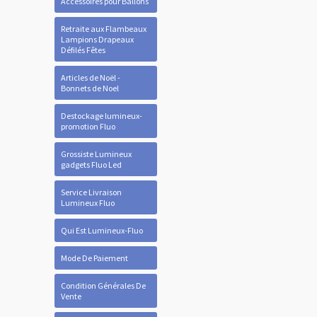
Accessoires pour Ballons
Retraite aux Flambeaux
Lampions Drapeaux
Défilés Fêtes
Articles de Noël -
Bonnets de Noel
Destockage lumineux-
promotion Fluo
Grossiste Lumineux
gadgets Fluo Led
Service Livraison
Lumineux Fluo
Qui Est Lumineux-Fluo
Mode De Paiement
Condition Générales De
Vente