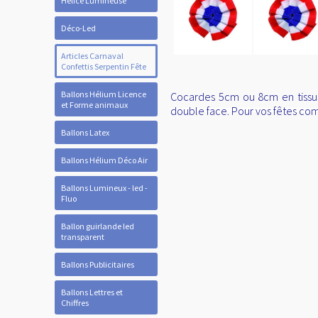
Hélice Lumineuse
Déco-Led
Articles Carnaval
Confettis Serpentin Fête
Ballons Hélium Licence
Cocardes 5cm ou 8cm en tissus
et Forme animaux
double face. Pour vos fêtes com
Ballons Latex
Ballons Hélium Déco Air
Ballons Lumineux - led -
Fluo
Ballon guirlande led
transparent
Ballons Publicitaires
Ballons Lettres et
Chiffres