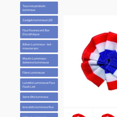
Tous nos produits
lumineux
Gadgets lumineux LED
Fluo Fluorescent Bar
Discothèque
Bâton Lumineux - led -
mousse-pvc
Moulin Lumineux -
éolienne lumineuse
Fibre Lumineuse
Lunette Lumineuse Fluo
Flash Led
Serre tête lumineux
bracelets lumineux fluo