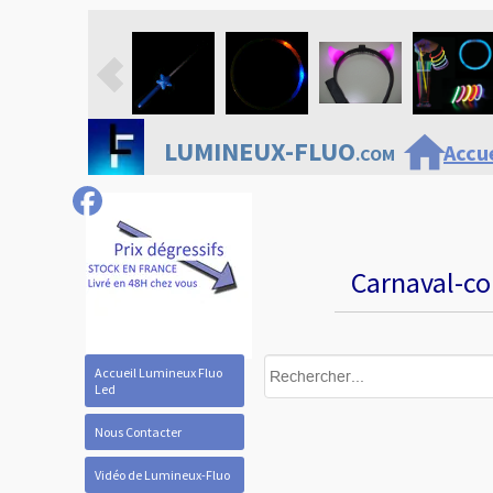
home
LUMINEUX-FLUO
Accue
.COM
Carnaval-co
Accueil Lumineux Fluo
Led
Nous Contacter
Vidéo de Lumineux-Fluo