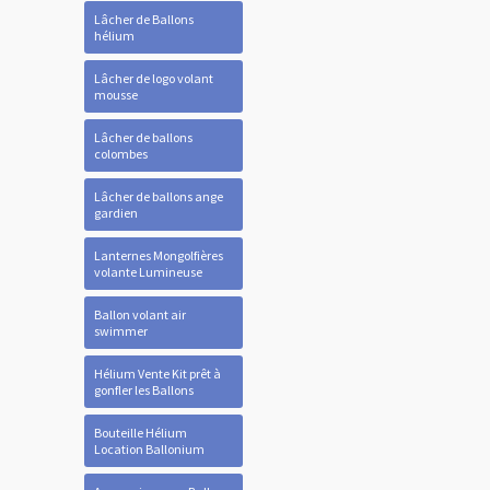
Lâcher de Ballons
hélium
Lâcher de logo volant
mousse
Lâcher de ballons
colombes
Lâcher de ballons ange
gardien
Lanternes Mongolfières
volante Lumineuse
Ballon volant air
swimmer
Hélium Vente Kit prêt à
gonfler les Ballons
Bouteille Hélium
Location Ballonium