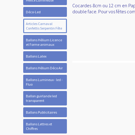
Hélice Lumineuse
Cocardes 8cm ou 12 cm en Papi
double face. Pour vos fêtes com
Déco-Led
Articles Carnaval
Confettis Serpentin Fête
Ballons Hélium Licence
et Forme animaux
Ballons Latex
Ballons Hélium Déco Air
Ballons Lumineux - led -
Fluo
Ballon guirlande led
transparent
Ballons Publicitaires
Ballons Lettres et
Chiffres