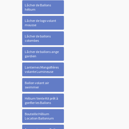
Lâcher de Ballons
hélium
Lâcher de logo volant
mousse
Lâcher de ballons
colombes
Lâcher de ballons ange
gardien
Lanternes Mongolfières
volante Lumineuse
Ballon volant air
swimmer
Hélium Vente Kit prêt à
gonfler les Ballons
Bouteille Hélium
Location Ballonium