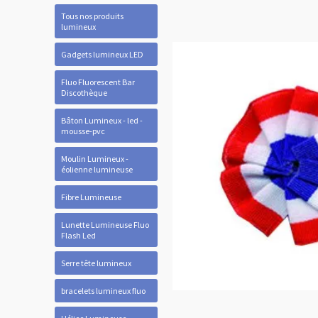
Tous nos produits
lumineux
Gadgets lumineux LED
Fluo Fluorescent Bar
Discothèque
Bâton Lumineux - led -
mousse-pvc
Moulin Lumineux -
éolienne lumineuse
Fibre Lumineuse
Lunette Lumineuse Fluo
Flash Led
Serre tête lumineux
bracelets lumineux fluo