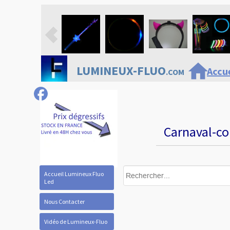
home
LUMINEUX-FLUO
Accue
.COM
Carnaval-co
Accueil Lumineux Fluo
Led
Nous Contacter
Vidéo de Lumineux-Fluo