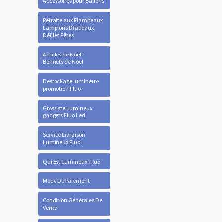
Accessoires pour Ballons
Retraite aux Flambeaux
Lampions Drapeaux
Défilés Fêtes
Articles de Noël -
Bonnets de Noel
Destockage lumineux-
promotion Fluo
Grossiste Lumineux
gadgets Fluo Led
Service Livraison
Lumineux Fluo
Qui Est Lumineux-Fluo
Mode De Paiement
Condition Générales De
Vente