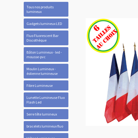
Tous nos produits
lumineux
Gadgets lumineux LED
Fluo Fluorescent Bar
Discothèque
Bâton Lumineux - led -
mousse-pvc
Moulin Lumineux -
éolienne lumineuse
Fibre Lumineuse
Lunette Lumineuse Fluo
Flash Led
Serre tête lumineux
bracelets lumineux fluo