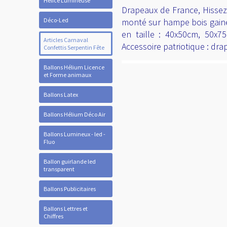
Hélice Lumineuse
Drapeaux de France, Hissez 
Déco-Led
monté sur hampe bois gainé
en taille : 40x50cm, 50x
Articles Carnaval
Accessoire patriotique : dr
Confettis Serpentin Fête
Ballons Hélium Licence
et Forme animaux
Ballons Latex
Ballons Hélium Déco Air
Ballons Lumineux - led -
Fluo
Ballon guirlande led
transparent
Ballons Publicitaires
Ballons Lettres et
Chiffres