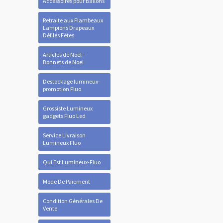
Accessoires pour Ballons
Retraite aux Flambeaux
Lampions Drapeaux
Défilés Fêtes
Articles de Noël -
Bonnets de Noel
Destockage lumineux-
promotion Fluo
Grossiste Lumineux
gadgets Fluo Led
Service Livraison
Lumineux Fluo
Qui Est Lumineux-Fluo
Mode De Paiement
Condition Générales De
Vente