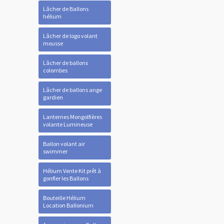
Lâcher de Ballons
hélium
Lâcher de logo volant
mousse
Lâcher de ballons
colombes
Lâcher de ballons ange
gardien
Lanternes Mongolfières
volante Lumineuse
Ballon volant air
swimmer
Hélium Vente Kit prêt à
gonfler les Ballons
Bouteille Hélium
Location Ballonium