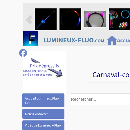
home
LUMINEUX-FLUO
Accue
.COM
Carnaval-co
Accueil Lumineux Fluo
Led
Nous Contacter
Vidéo de Lumineux-Fluo