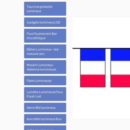
Tous nos produits
lumineux
Gadgets lumineux LED
Fluo Fluorescent Bar
Discothèque
Bâton Lumineux - led -
mousse-pvc
Moulin Lumineux -
éolienne lumineuse
Fibre Lumineuse
Lunette Lumineuse Fluo
Flash Led
Serre tête lumineux
bracelets lumineux fluo