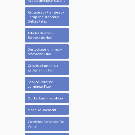
Accessoires pour Ballons
Retraite aux Flambeaux
Lampions Drapeaux
Défilés Fêtes
Articles de Noël -
Bonnets de Noel
Destockage lumineux-
promotion Fluo
Grossiste Lumineux
gadgets Fluo Led
Service Livraison
Lumineux Fluo
Qui Est Lumineux-Fluo
Mode De Paiement
Condition Générales De
Vente