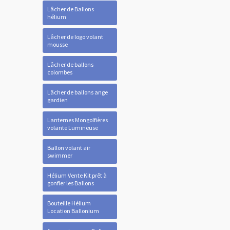
Lâcher de Ballons
hélium
Lâcher de logo volant
mousse
Lâcher de ballons
colombes
Lâcher de ballons ange
gardien
Lanternes Mongolfières
volante Lumineuse
Ballon volant air
swimmer
Hélium Vente Kit prêt à
gonfler les Ballons
Bouteille Hélium
Location Ballonium