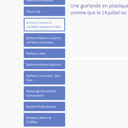
Hélice Lumineuse
Une guirlande en plastiqu
Déco-Led
comme que le 14 juillet ou 
Articles Carnaval
Confettis Serpentin Fête
Ballons Hélium Licence
et Forme animaux
Ballons Latex
Ballons Hélium Déco Air
Ballons Lumineux - led -
Fluo
Ballon guirlande led
transparent
Ballons Publicitaires
Ballons Lettres et
Chiffres