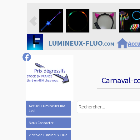
home
LUMINEUX-FLUO
Accu
.COM
Carnaval-co
Accueil Lumineux Fluo
Led
Nous Contacter
Vidéo de Lumineux-Fluo