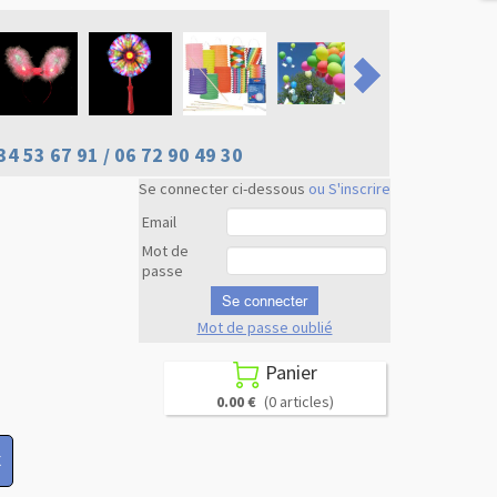
34 53 67 91 / 06 72 90 49 30
Se connecter ci-dessous
ou S'inscrire
Email
Mot de
passe
Se connecter
Mot de passe oublié
Revenir en
haut
Panier

0.00 €
(0 articles)
X