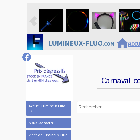
home
LUMINEUX-FLUO
Accu
.COM
Carnaval-co
Accueil Lumineux Fluo
Led
Nous Contacter
Vidéo de Lumineux-Fluo