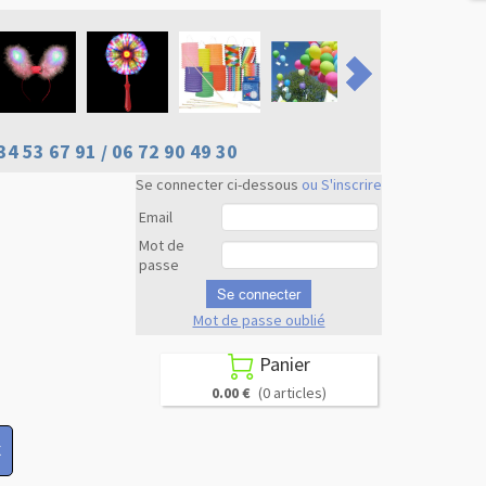
34 53 67 91 / 06 72 90 49 30
Se connecter ci-dessous
ou S'inscrire
Email
Mot de
passe
Se connecter
Mot de passe oublié
Revenir en
haut
Panier

0.00 €
(0 articles)
X