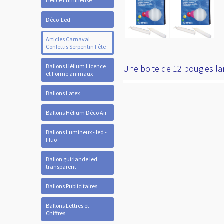
Hélice Lumineuse
Déco-Led
Articles Carnaval
Confettis Serpentin Fête
Ballons Hélium Licence
Une boite de 12 bougies l
et Forme animaux
Ballons Latex
Ballons Hélium Déco Air
Ballons Lumineux - led -
Fluo
Ballon guirlande led
transparent
Ballons Publicitaires
Ballons Lettres et
Chiffres