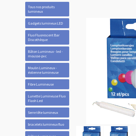
Tous nos produits
lumineux
Gadgets lumineux LED
Fluo Fluorescent Bar
Discothèque
Bâton Lumineux - led -
mousse-pvc
Moulin Lumineux -
éolienne lumineuse
Fibre Lumineuse
Lunette Lumineuse Fluo
Flash Led
Serre tête lumineux
bracelets lumineux fluo