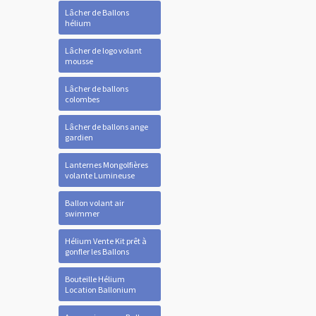
Lâcher de Ballons
hélium
Lâcher de logo volant
mousse
Lâcher de ballons
colombes
Lâcher de ballons ange
gardien
Lanternes Mongolfières
volante Lumineuse
Ballon volant air
swimmer
Hélium Vente Kit prêt à
gonfler les Ballons
Bouteille Hélium
Location Ballonium