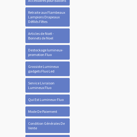
Accessoires pour Ballons
Retraite aux Flambeaux
Lampions Drapeaux
Défilés Fêtes
Articles de Noël -
Bonnets de Noel
Destockage lumineux-
promotion Fluo
Grossiste Lumineux
gadgets Fluo Led
Service Livraison
Lumineux Fluo
Qui Est Lumineux-Fluo
Mode De Paiement
Condition Générales De
Vente