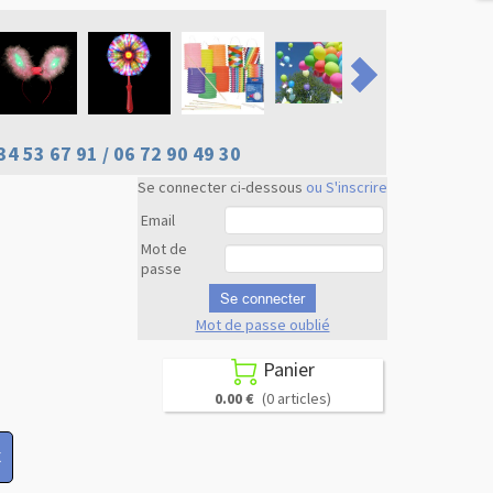
34 53 67 91 / 06 72 90 49 30
Se connecter ci-dessous
ou S'inscrire
Email
Mot de
passe
Se connecter
Mot de passe oublié
Revenir en
haut
Panier

0.00 €
(0 articles)
X