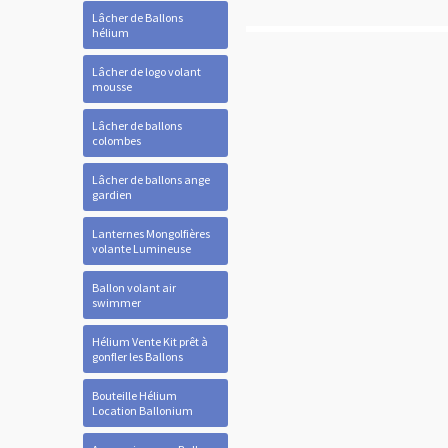
Lâcher de Ballons
hélium
Lâcher de logo volant
mousse
Lâcher de ballons
colombes
Lâcher de ballons ange
gardien
Lanternes Mongolfières
volante Lumineuse
Ballon volant air
swimmer
Hélium Vente Kit prêt à
gonfler les Ballons
Bouteille Hélium
Location Ballonium