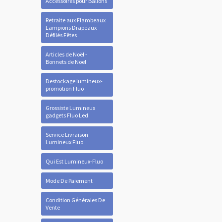
Accessoires pour Ballons
Retraite aux Flambeaux
Lampions Drapeaux
Défilés Fêtes
Articles de Noël -
Bonnets de Noel
Destockage lumineux-
promotion Fluo
Grossiste Lumineux
gadgets Fluo Led
Service Livraison
Lumineux Fluo
Qui Est Lumineux-Fluo
Mode De Paiement
Condition Générales De
Vente