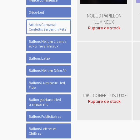
Hélice Lumineuse
Déco-Led
NOEUD PAPILLON
LUMINEUX
Articles Carnaval
Rupture de stock
Confettis Serpentin Fête
Ballons Hélium Licence
et Forme animaux
Ballons Latex
Ballons Hélium Déco Air
Ballons Lumineux - led -
Fluo
10KL CONFETTIS LUXE
Ballon guirlande led
Rupture de stock
transparent
Ballons Publicitaires
Ballons Lettres et
Chiffres