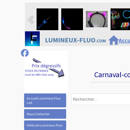
home
LUMINEUX-FLUO
Accu
.COM
Carnaval-co
Accueil Lumineux Fluo
Led
Nous Contacter
Vidéo de Lumineux-Fluo