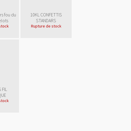
s fou du
10KL CONFETTIS
elots
STANDARS
stock
Rupture de stock
 FIL
QUE
stock