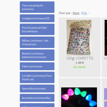
Tous nos produits
lumineux
Trier par :
Nom
-
Prix
Gadgets lumineux LED
Fluo Fluorescent Bar
Discothèque
Bâton Lumineux - led -
mousse-pvc
Moulin Lumineux -
éolienne lumineuse
100gr CONFETTIS
C
1.00 €
Fibre Lumineuse
En stock
Lunette Lumineuse Fluo
Flash Led
Serre tête lumineux
bracelets lumineux fluo