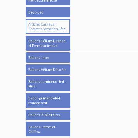
Hélice Lumineuse
Déco-Led
Articles Carnaval
Confettis Serpentin Fête
Ballons Hélium Licence
et Forme animaux
Ballons Latex
Ballons Hélium Déco Air
Ballons Lumineux - led -
Fluo
Ballon guirlande led
transparent
Ballons Publicitaires
Ballons Lettres et
Chiffres