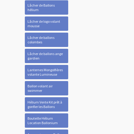
Lâcher de Ballons
hélium
Lâcher de logo volant
mousse
Lâcher de ballons
colombes
Lâcher de ballons ange
gardien
Lanternes Mongolfières
volante Lumineuse
Ballon volant air
swimmer
Hélium Vente Kit prêt à
gonfler les Ballons
Bouteille Hélium
Location Ballonium