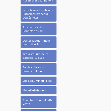
Accessoires pour Ballons
Retraite aux Flambeaux
Lampions Drapeaux
Défilés Fêtes
Articles de Noël -
Bonnets de Noel
Destockage lumineux-
promotion Fluo
Grossiste Lumineux
gadgets Fluo Led
Service Livraison
Lumineux Fluo
Qui Est Lumineux-Fluo
Mode De Paiement
Condition Générales De
Vente