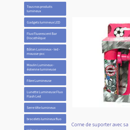
Tous nos produits
lumineux
Gadgets lumineux LED
Fluo Fluorescent Bar
Discothèque
Bâton Lumineux - led -
mousse-pvc
Moulin Lumineux -
éolienne lumineuse
Fibre Lumineuse
Lunette Lumineuse Fluo
Flash Led
Serre tête lumineux
bracelets lumineux fluo
Corne de suporter avec sa 