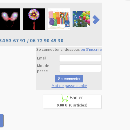
34 53 67 91 / 06 72 90 49 30
Se connecter ci-dessous
ou S'inscrire
Email
Mot de
passe
Se connecter
Mot de passe oublié
Revenir en
haut
Panier

0.00 €
(0 articles)
X