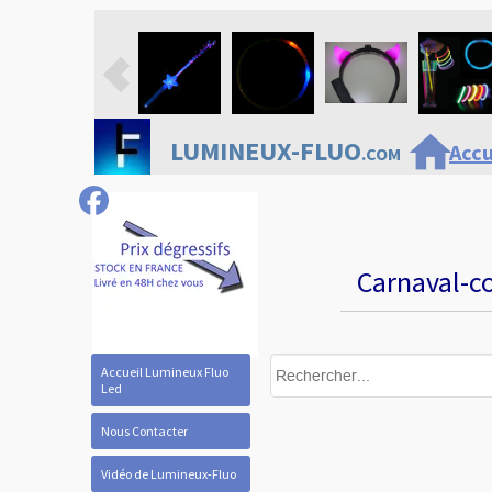
home
LUMINEUX-FLUO
Accu
.COM
Carnaval-co
Accueil Lumineux Fluo
Led
Nous Contacter
Vidéo de Lumineux-Fluo