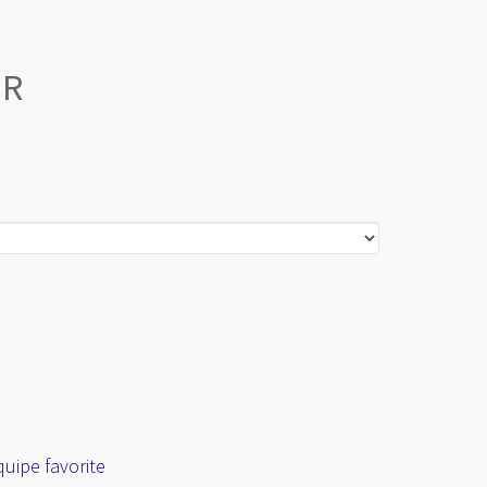
ER
Revenir en
haut
uipe favorite