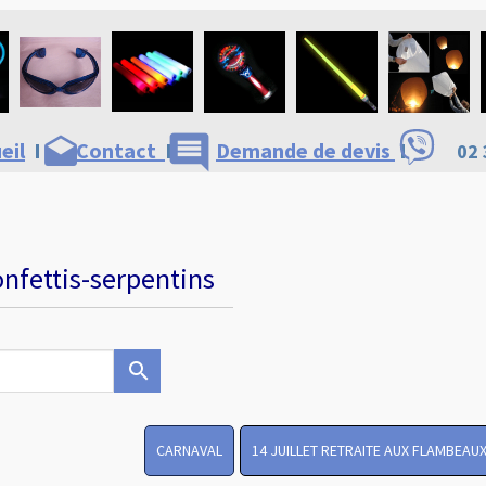
comment
drafts
eil
I
Contact
I
Demande de devis
I
02 
nfettis-serpentins
search
CARNAVAL
14 JUILLET RETRAITE AUX FLAMBEAU