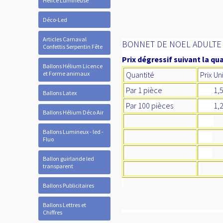
Hélice Lumineuse
Déco-Led
Articles Carnaval
BONNET DE NOEL ADULTE 
Confettis Serpentin Fête
Prix dégressif suivant la qua
Ballons Hélium Licence
et Forme animaux
Quantité
Prix Un
Par 1 pièce
1,5
Ballons Latex
Par 100 pièces
1,2
Ballons Hélium Déco Air
Ballons Lumineux - led -
Fluo
Ballon guirlande led
transparent
Ballons Publicitaires
Ballons Lettres et
Chiffres