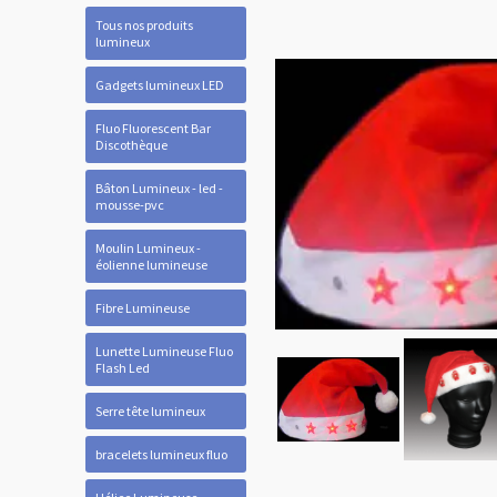
Tous nos produits
lumineux
Gadgets lumineux LED
Fluo Fluorescent Bar
Discothèque
Bâton Lumineux - led -
mousse-pvc
Moulin Lumineux -
éolienne lumineuse
Fibre Lumineuse
Lunette Lumineuse Fluo
Flash Led
Serre tête lumineux
bracelets lumineux fluo