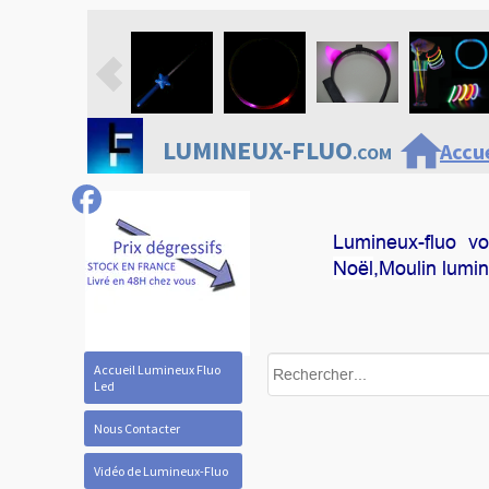
home
LUMINEUX-FLUO
Accue
.COM
Lumineux-fluo v
Noël
,Moulin lumi
Accueil Lumineux Fluo
Led
Nous Contacter
Vidéo de Lumineux-Fluo