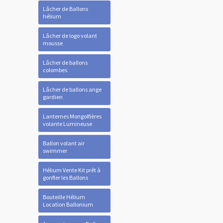
Lâcher de Ballons
hélium
Lâcher de logo volant
mousse
Lâcher de ballons
colombes
Lâcher de ballons ange
gardien
Lanternes Mongolfières
volante Lumineuse
Ballon volant air
swimmer
Hélium Vente Kit prêt à
gonfler les Ballons
Bouteille Hélium
Location Ballonium