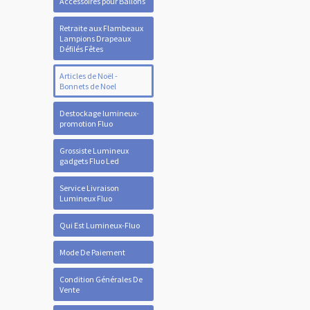
Accessoires pour Ballons
Retraite aux Flambeaux
Lampions Drapeaux
Défilés Fêtes
Articles de Noël -
Bonnets de Noel
Destockage lumineux-
promotion Fluo
Grossiste Lumineux
gadgets Fluo Led
Service Livraison
Lumineux Fluo
Qui Est Lumineux-Fluo
Mode De Paiement
Condition Générales De
Vente