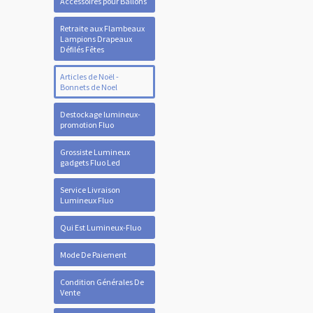
Accessoires pour Ballons
Retraite aux Flambeaux
Lampions Drapeaux
Défilés Fêtes
Articles de Noël -
Bonnets de Noel
Destockage lumineux-
promotion Fluo
Grossiste Lumineux
gadgets Fluo Led
Service Livraison
Lumineux Fluo
Qui Est Lumineux-Fluo
Mode De Paiement
Condition Générales De
Vente