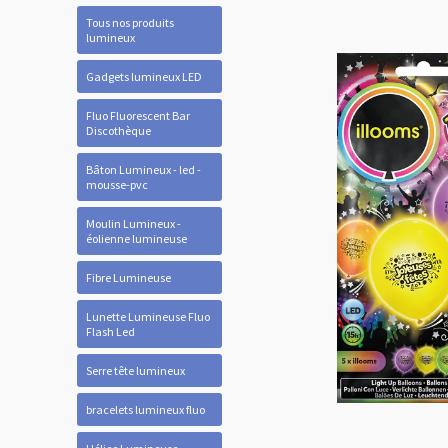
Tous nos produits
lumineux
Gadgets lumineux LED
Fluo Fluorescent Bar
Discothèque
Bâton Lumineux - led -
mousse-pvc
Moulin Lumineux -
éolienne lumineuse
Fibre Lumineuse
Lunette Lumineuse Fluo
Flash Led
Serre tête lumineux
bracelets lumineux fluo