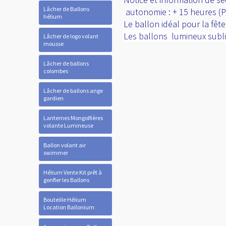
Lâcher de Ballons
autonomie : + 15 heures (Pi
hélium
Le ballon idéal pour la fêt
Les ballons lumineux subli
Lâcher de logo volant
mousse
Lâcher de ballons
colombes
Lâcher de ballons ange
gardien
Lanternes Mongolfières
volante Lumineuse
Ballon volant air
swimmer
Hélium Vente Kit prêt à
gonfler les Ballons
Bouteille Hélium
Location Ballonium