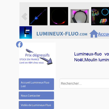
home
LUMINEUX-FLUO
Accue
.COM
Lumineux-fluo v
Noël
,Moulin lumi
Accueil Lumineux Fluo
Led
Nous Contacter
Vidéo de Lumineux-Fluo