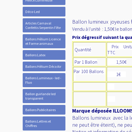
Hélice Lumineuse
Déco-Led
Ballon lumineux joyeuses f
Articles Carnaval
Confettis Serpentin Fête
Vendu à l'unité : 1,50€ le ballo
Prix dégressif suivant la qua
Ballons Hélium Licence
et Forme animaux
Prix Unita
Quantité
TTC
Ballons Latex
Par 1 Ballon
1,50€
Ballons Hélium Déco Air
Par 100 Ballons
1€
Ballons Lumineux - led -
Fluo
Ballon guirlande led
transparent
Marque déposée ILLOOMS-
Ballons Publicitaires
Ballons lumineux avec la le
Ballons Lettres et
ne peut être éteint), ne peu
Chiffres
Notice et information de sé