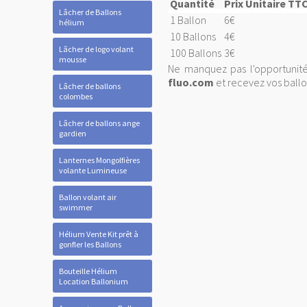
Quantité
Prix Unitaire TT
Lâcher de Ballons
1 Ballon
6€
hélium
10 Ballons
4€
Lâcher de logo volant
100 Ballons
3€
mousse
Ne manquez pas l'opportunit
fluo.com
et recevez vos ballo
Lâcher de ballons
colombes
Lâcher de ballons ange
gardien
Lanternes Mongolfières
volante Lumineuse
Ballon volant air
swimmer
Hélium Vente Kit prêt à
gonfler les Ballons
Bouteille Hélium
Location Ballonium