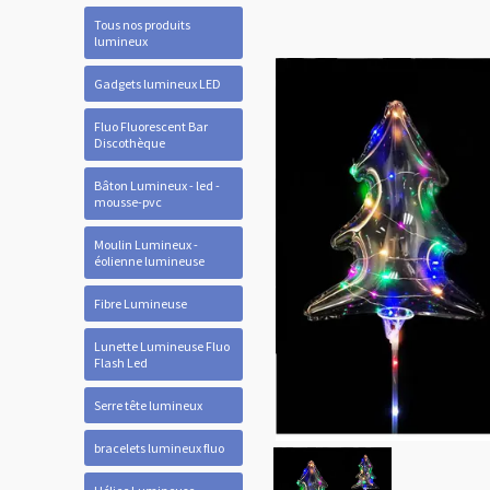
Tous nos produits
lumineux
Gadgets lumineux LED
Fluo Fluorescent Bar
Discothèque
Bâton Lumineux - led -
mousse-pvc
Moulin Lumineux -
éolienne lumineuse
Fibre Lumineuse
Lunette Lumineuse Fluo
Flash Led
Serre tête lumineux
bracelets lumineux fluo