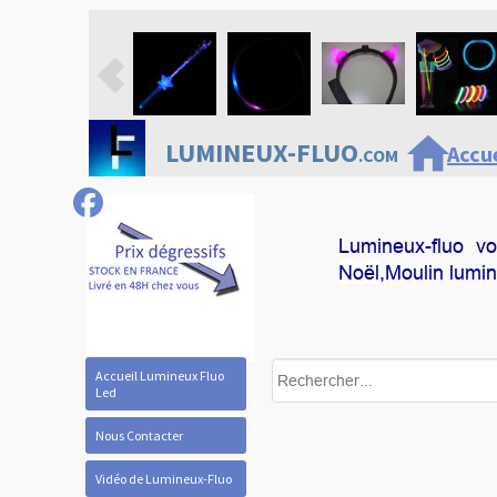
home
LUMINEUX-FLUO
Accue
.COM
Lumineux-fluo v
Noël
,Moulin lumi
Accueil Lumineux Fluo
Led
Nous Contacter
Vidéo de Lumineux-Fluo