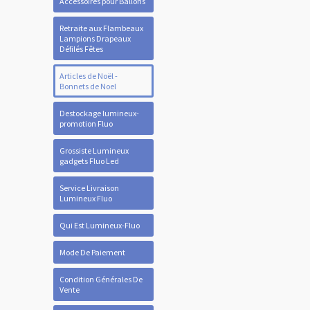
Accessoires pour Ballons
Retraite aux Flambeaux
Lampions Drapeaux
Défilés Fêtes
Articles de Noël -
Bonnets de Noel
Destockage lumineux-
promotion Fluo
Grossiste Lumineux
gadgets Fluo Led
Service Livraison
Lumineux Fluo
Qui Est Lumineux-Fluo
Mode De Paiement
Condition Générales De
Vente