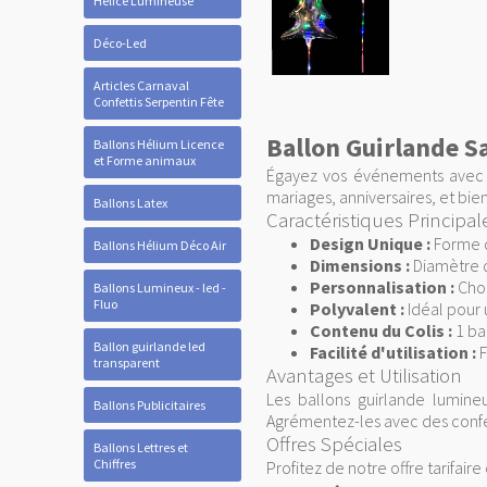
Hélice Lumineuse
Déco-Led
Articles Carnaval
Confettis Serpentin Fête
Ballon Guirlande 
Ballons Hélium Licence
et Forme animaux
Égayez vos événements avec
mariages, anniversaires, et bi
Ballons Latex
Caractéristiques Principal
Design Unique :
Forme d
Ballons Hélium Déco Air
Dimensions :
Diamètre d
Personnalisation :
Choi
Ballons Lumineux - led -
Fluo
Polyvalent :
Idéal pour 
Contenu du Colis :
1 ba
Ballon guirlande led
Facilité d'utilisation :
F
transparent
Avantages et Utilisation
Les ballons guirlande lumin
Ballons Publicitaires
Agrémentez-les avec des confet
Offres Spéciales
Ballons Lettres et
Chiffres
Profitez de notre offre tarifaire