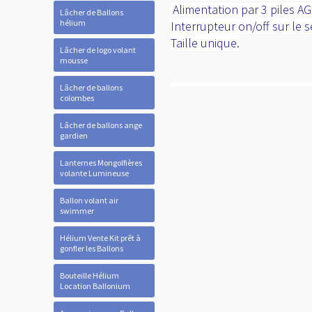
Alimentation par 3 piles A
Lâcher de Ballons
hélium
Interrupteur on/off sur le s
Taille unique.
Lâcher de logo volant
mousse
Lâcher de ballons
colombes
Lâcher de ballons ange
gardien
Lanternes Mongolfières
volante Lumineuse
Ballon volant air
swimmer
Hélium Vente Kit prêt à
gonfler les Ballons
Bouteille Hélium
Location Ballonium