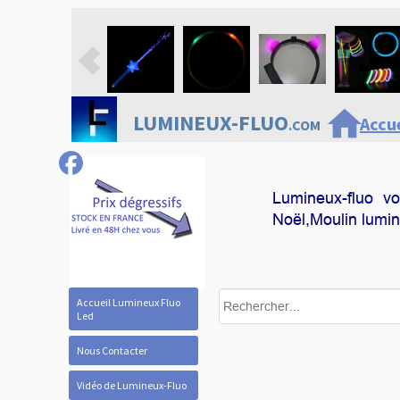
home
LUMINEUX-FLUO
Accue
.COM
Lumineux-fluo v
Noël
,Moulin lumi
Accueil Lumineux Fluo
Led
Nous Contacter
Vidéo de Lumineux-Fluo