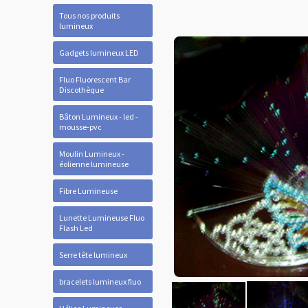
Tous nos produits
lumineux
Gadgets lumineux LED
Fluo Fluorescent Bar
Discothèque
Bâton Lumineux - led -
mousse-pvc
Moulin Lumineux -
éolienne lumineuse
Fibre Lumineuse
Lunette Lumineuse Fluo
Flash Led
Serre tête lumineux
bracelets lumineux fluo