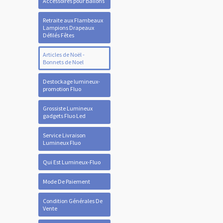
Accessoires pour Ballons
Retraite aux Flambeaux
Lampions Drapeaux
Défilés Fêtes
Articles de Noël -
Bonnets de Noel
Destockage lumineux-
promotion Fluo
Grossiste Lumineux
gadgets Fluo Led
Service Livraison
Lumineux Fluo
Qui Est Lumineux-Fluo
Mode De Paiement
Condition Générales De
Vente