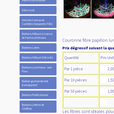
Hélice Lumineuse
Déco-Led
Articles Carnaval
Confettis Serpentin Fête
Ballons Hélium Licence
et Forme animaux
Couronne fibre papillon lu
Prix dégressif suivant la qua
Ballons Latex
Quantité
Prix Uni
Ballons Hélium Déco Air
Ballons Lumineux - led -
Par 1 pièce
2,0
Fluo
Par 10 pièces
1,5
Ballon guirlande led
transparent
Par 50 pièces
1,00
Ballons Publicitaires
Ballons Lettres et
Chiffres
Les fibres sont
idé
ales pour