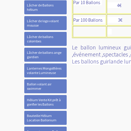
Par 10
Ballons
4€
Lâcher de Ballons
hélium
Par 100 Ballons
3€
Lâcher de logo volant
mousse
Lâcher de ballons
colombes
Le ballon lumineux gui
Lâcher de ballons ange
,événement ,spectacles ,c
gardien
Les ballons guirlande lum
Lanternes Mongolfières
volante Lumineuse
Ballon volant air
swimmer
Hélium Vente Kit prêt à
gonfler les Ballons
Bouteille Hélium
Location Ballonium