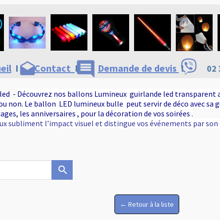
comment
drafts
eil
I
Contact
I
Demande de devis
I
02 
led -
Découvrez nos ballons Lumineux guirlande led transparent 
 ou non. Le ballon LED lumineux bulle peut servir de déco avec sa 
iages, les anniversaires , pour la décoration de vos soirées .
ux subliment l’impact visuel et distingue vos événements par son o
search
← Retour à la liste