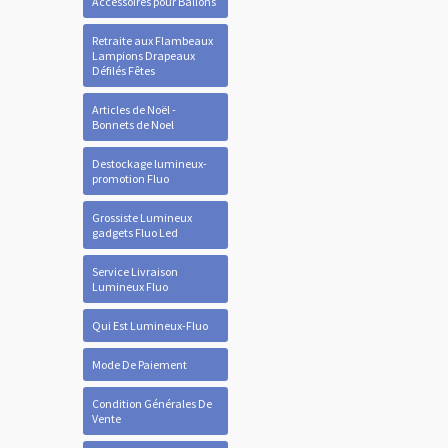
Accessoires pour Ballons
Retraite aux Flambeaux
Lampions Drapeaux
Défilés Fêtes
Articles de Noël -
Bonnets de Noel
Destockage lumineux-
promotion Fluo
Grossiste Lumineux
gadgets Fluo Led
Service Livraison
Lumineux Fluo
Qui Est Lumineux-Fluo
Mode De Paiement
Condition Générales De
Vente