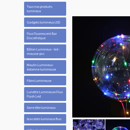
Tous nos produits
lumineux
Gadgets lumineux LED
Fluo Fluorescent Bar
Discothèque
Bâton Lumineux - led -
mousse-pvc
Moulin Lumineux -
éolienne lumineuse
Fibre Lumineuse
Lunette Lumineuse Fluo
Flash Led
Serre tête lumineux
bracelets lumineux fluo