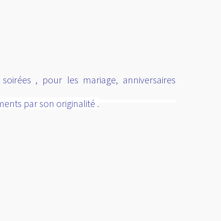
oirées , pour les mariage, anniversaires
ents par son originalité .
<a
href="
http://www.public
gratuite.fr/
"
title="Annuaire
référencement
gratuit">
<img