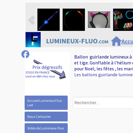
home
LUMINEUX-FLUO
Accu
.COM
Ballon guirlande lumineux à 
et tige. Gonflable à l'hélium
pour Noël, les fêtes , les mar
Les ballons guirlande lumine
Accueil Lumineux Fluo
Led
Nous Contacter
Vidéo de Lumineux-Fluo