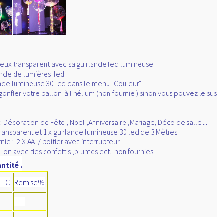
eux transparent avec sa guirlande led lumineuse
lande de lumières led
lande lumineuse 30 led dans le menu "Couleur"
t de gonfler votre ballon à l hélium (non fournie ),sinon vous pouvez le
 Décoration de Fête , Noël ,Anniversaire ,Mariage, Déco de salle ...
transparent et 1 x guirlande lumineuse 30 led de 3 Mètres
nie : 2 X AA / boitier avec interrupteur
on avec des confettis ,plumes ect.. non fournies
ntité .
TTC
Remise%
_