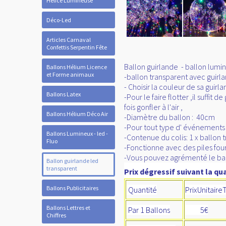
Hélice Lumineuse
Déco-Led
Articles Carnaval
Confettis Serpentin Fête
Ballon guirlande -
ballon lumin
Ballons Hélium Licence
et Forme animaux
-ballon transparent avec guir
- Choisir la couleur de sa guir
Ballons Latex
-Pour le faire flotter ,il suffi
fois gonfler à l'air ,
Ballons Hélium Déco Air
-Diamètre du ballon : 40cm
-Pour tout type d' événements :
Ballons Lumineux - led -
-Contenue du colis: 1 x ballon 
Fluo
-Fonctionne avec des piles four
-Vous pouvez agrémenté le ball
Ballon guirlande led
transparent
Prix dégressif suivant la qua
Ballons Publicitaires
Quantité
PrixUnitaire
Ballons Lettres et
Par 1 Ballons
5€
Chiffres