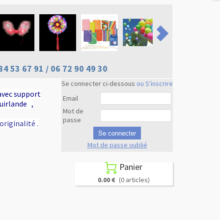
34 53 67 91 / 06 72 90 49 30
Se connecter ci-dessous
ou S'inscrire
avec support
Email
guirlande ,
Mot de
passe
riginalité .
Se connecter
Mot de passe oublié
Revenir en
haut
Panier

0.00 €
(0 articles)