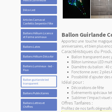
Hélice Lumineuse
Déco-Led
Articles Carnaval
Confettis Serpentin Fête
Ballon Guirlande 
Ballons Hélium Licence
et Forme animaux
Apportez une touche magique 
anniversaires, et bien plus enc
Ballons Latex
Caractéristiques du Produi
Ballon transparent avec 
Ballons Hélium Déco Air
Bâton lumineux LED multi
Ballons Lumineux - led -
Diamètre du ballon : 40 c
Fluo
Fonctionne avec 2 piles A
Possibilité d'ajouter des
Ballon guirlande led
Idéal pour :
transparent
Décorations de fête
Événements spéciaux tels
Ballons Publicitaires
Sublimer l'impact visuel 
Offres Tarifaires :
Ballons Lettres et
Chiffres
Profitez de nos tarifs dégressif