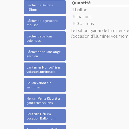
Quantité
Lâcher de Ballons
1 ballon
hélium
10 ballons
Lâcher de logo volant
100 ballons
mousse
Le ballon guirlande lumineux 
l'occasion d'illuminer vos mom
Lâcher de ballons
colombes
Lâcher de ballons ange
gardien
Lanternes Mongolfières
volante Lumineuse
Ballon volant air
swimmer
Hélium Vente Kit prêt à
gonfler les Ballons
Bouteille Hélium
Location Ballonium