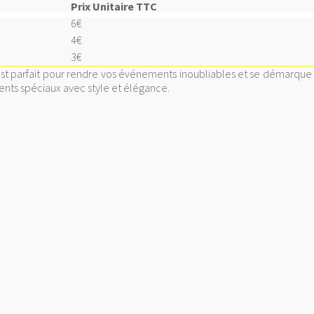
Prix Unitaire TTC
6€
4€
3€
est parfait pour rendre vos événements inoubliables et se démarqu
ents spéciaux avec style et élégance.