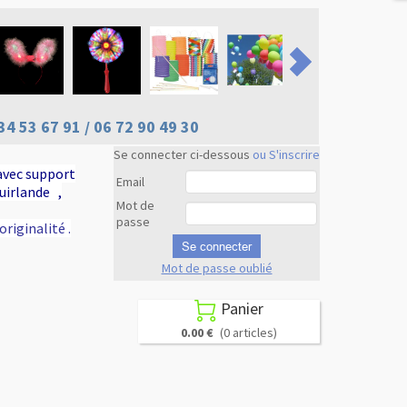
34 53 67 91 / 06 72 90 49 30
Se connecter ci-dessous
ou S'inscrire
avec support
Email
guirlande ,
Mot de
passe
riginalité .
Se connecter
Mot de passe oublié
Revenir en
haut
Panier

0.00 €
(0 articles)