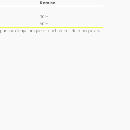
Remise
-
30%
50%
e par son design unique et enchanteur. Ne manquez pas
<a
href="
http://www.public
gratuite.fr/
"
title="Annuaire
référencement
gratuit">
<img