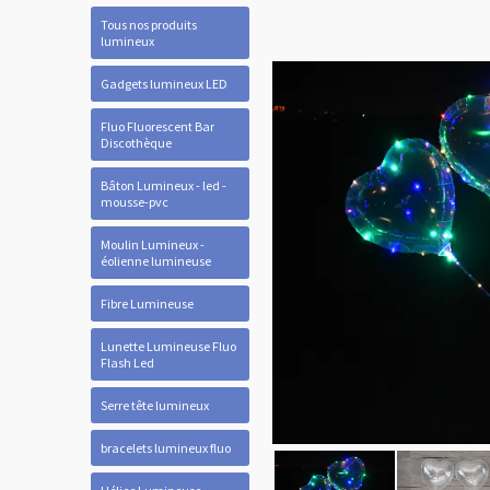
Tous nos produits
lumineux
Gadgets lumineux LED
Fluo Fluorescent Bar
Discothèque
Bâton Lumineux - led -
mousse-pvc
Moulin Lumineux -
éolienne lumineuse
Fibre Lumineuse
Lunette Lumineuse Fluo
Flash Led
Serre tête lumineux
bracelets lumineux fluo