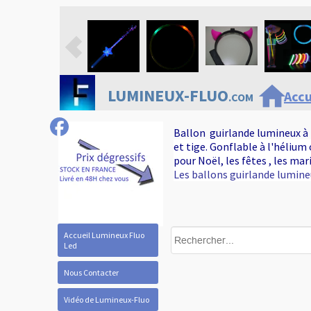
home
LUMINEUX-FLUO
Accu
.COM
Ballon guirlande lumineux à 
et tige. Gonflable à l'hélium
pour Noël, les fêtes , les mar
Les ballons guirlande lumine
Accueil Lumineux Fluo
Led
Nous Contacter
Vidéo de Lumineux-Fluo