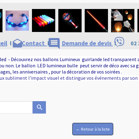
comment
drafts
eil
I
Contact
I
Demande de devis
I
02 
led -
Découvrez nos ballons Lumineux guirlande led transparent 
 ou non. Le ballon LED lumineux bulle peut servir de déco avec sa 
iages, les anniversaires , pour la décoration de vos soirées .
ux subliment l’impact visuel et distingue vos événements par son o
search
← Retour à la liste