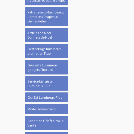
Accessoires pour Ballons
Retraite aux Flambeaux
Lampions Drapeaux
Défilés Fêtes
Articles de Noël -
Bonnets de Noel
Destockage lumineux-
promotion Fluo
Grossiste Lumineux
gadgets Fluo Led
Service Livraison
Lumineux Fluo
Qui Est Lumineux-Fluo
Mode De Paiement
Condition Générales De
Vente