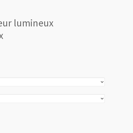
eur lumineux
x
Revenir en
haut