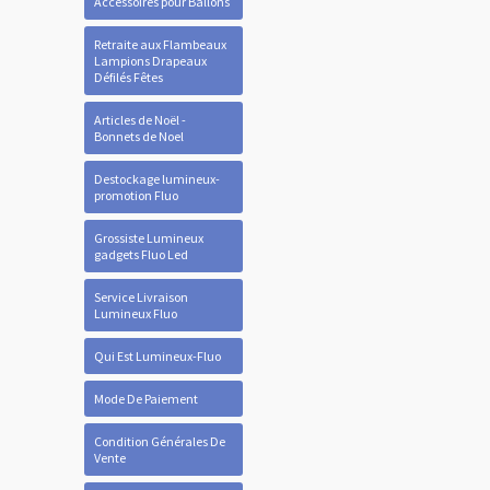
Accessoires pour Ballons
Retraite aux Flambeaux
Lampions Drapeaux
Défilés Fêtes
Articles de Noël -
Bonnets de Noel
Destockage lumineux-
promotion Fluo
Grossiste Lumineux
gadgets Fluo Led
Service Livraison
Lumineux Fluo
Qui Est Lumineux-Fluo
Mode De Paiement
Condition Générales De
Vente