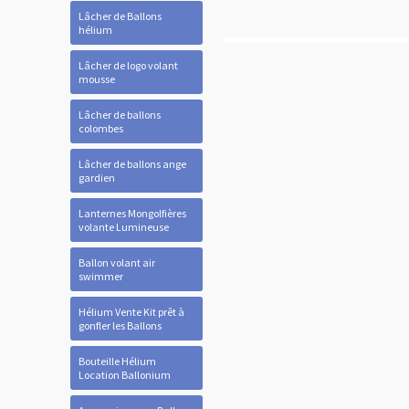
Lâcher de Ballons
hélium
Lâcher de logo volant
mousse
Lâcher de ballons
colombes
Lâcher de ballons ange
gardien
Lanternes Mongolfières
volante Lumineuse
Ballon volant air
swimmer
Hélium Vente Kit prêt à
gonfler les Ballons
Bouteille Hélium
Location Ballonium