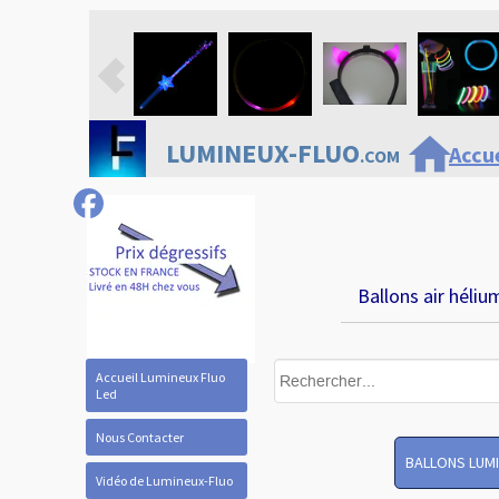
home
LUMINEUX-FLUO
Accue
.COM
Ballons air héliu
Accueil Lumineux Fluo
Led
Nous Contacter
BALLONS LUM
Vidéo de Lumineux-Fluo