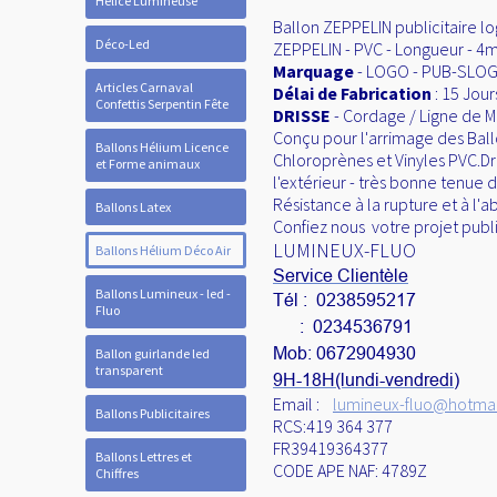
Hélice Lumineuse
Ballon ZEPPELIN publicitaire log
Déco-Led
ZEPPELIN - PVC - Longueur - 4m 
Marquage
- LOGO - PUB-SLOGA
Articles Carnaval
Délai de Fabrication
: 15 Jour
Confettis Serpentin Fête
DRISSE
- Cordage / Ligne de 
Conçu pour l'arrimage des Ball
Ballons Hélium Licence
Chloroprènes et Vinyles PVC.D
et Forme animaux
l'extérieur - très bonne tenue d
Résistance à la rupture et à l'
Ballons Latex
Confiez nous votre projet publi
LUMINEUX-FLUO
Ballons Hélium Déco Air
Service Clientèle
Ballons Lumineux - led -
Tél : 0238595217
Fluo
: 0234536791
Mob: 0672904930
Ballon guirlande led
transparent
9H-18H(lundi-vendredi)
Email :
lumineux-fluo@hotmail
Ballons Publicitaires
RCS:419 364 377
FR39419364377
Ballons Lettres et
CODE APE NAF: 4789Z
Chiffres