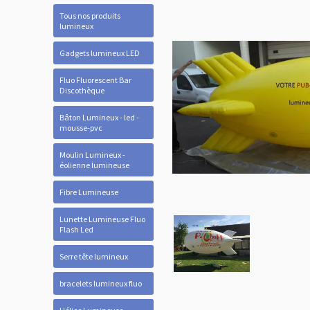
Tous nos produits
lumineux
Gadgets lumineux LED
Fluo Fluorescent Bar
Discothèque
Bâton Lumineux - led -
mousse-pvc
Moulin Lumineux -
éolienne lumineuse
Fibre Lumineuse
Lunette Lumineuse Fluo
Flash Led
Serre tête lumineux
bracelets lumineux fluo