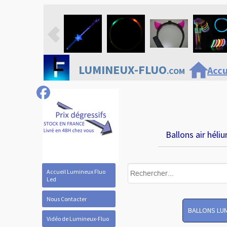
home
LUMINEUX-FLUO
Accu
.COM
Ballons air héli
Accueil Lumineux Fluo
Led
Nous Contacter
BALLONS LU
Vidéo de Lumineux-Fluo