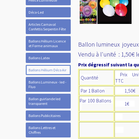
Hélice Lumineuse
Déco-Led
Articles Carnaval
Confettis Serpentin Fête
Ballons Hélium Licence
Ballon lumineux joyeux 
et Forme animaux
Vendu à l'unité : 1,50€ 
Ballons Latex
Prix dégressif suivant la qu
Ballons Hélium Déco Air
Prix Unit
Quantité
TTC
Ballons Lumineux - led -
Fluo
Par 1 Ballon
1,50€
Ballon guirlande led
Par 100 Ballons
1€
transparent
Ballons Publicitaires
Ballons Lettres et
Chiffres