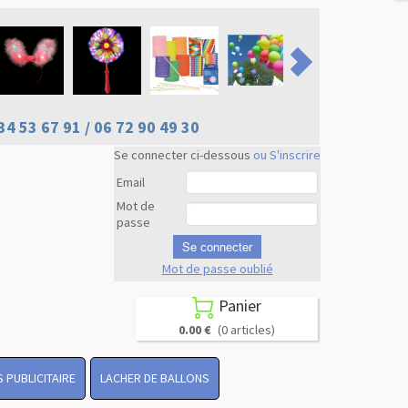
34 53 67 91 / 06 72 90 49 30
Se connecter ci-dessous
ou S'inscrire
Email
Mot de
passe
Se connecter
Mot de passe oublié
Revenir en
haut
Panier

0.00 €
(0 articles)
 PUBLICITAIRE
LACHER DE BALLONS