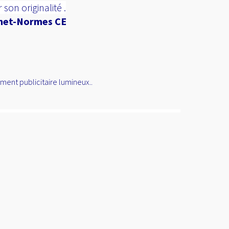
son originalité .
chet-Normes CE
nement
publicitaire lumineux..
<a
href="
http://www.public
gratuite.fr/
"
title="Annuaire
référencement
gratuit">
<img