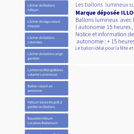
Les ballons lumineux sub
Lâcher de Ballons
hélium
Marque déposée ILLOO
Ballons lumineux avec la 
Lâcher de logo volant
( autonomie 15 heures , 
mousse
Notice et information de
Lâcher de ballons
autonomie : + 15 heures 
colombes
Le ballon idéal pour la fête e
Lâcher de ballons ange
gardien
Lanternes Mongolfières
volante Lumineuse
Ballon volant air
swimmer
Hélium Vente Kit prêt à
gonfler les Ballons
Bouteille Hélium
Location Ballonium