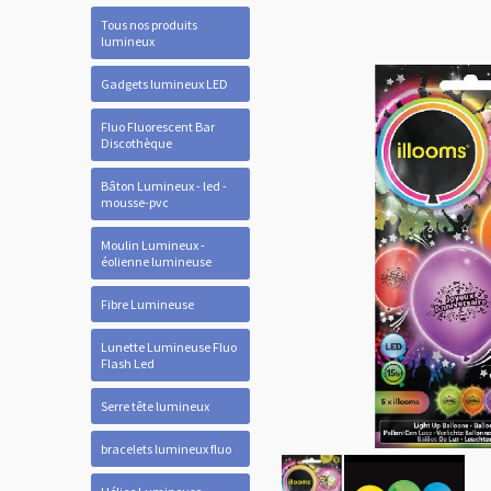
Tous nos produits
lumineux
Gadgets lumineux LED
Fluo Fluorescent Bar
Discothèque
Bâton Lumineux - led -
mousse-pvc
Moulin Lumineux -
éolienne lumineuse
Fibre Lumineuse
Lunette Lumineuse Fluo
Flash Led
Serre tête lumineux
bracelets lumineux fluo