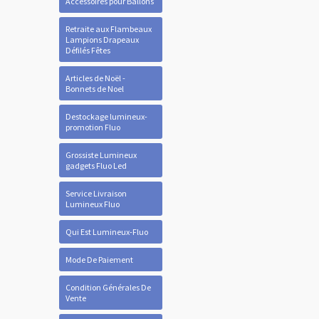
Accessoires pour Ballons
Retraite aux Flambeaux
Lampions Drapeaux
Défilés Fêtes
Articles de Noël -
Bonnets de Noel
Destockage lumineux-
promotion Fluo
Grossiste Lumineux
gadgets Fluo Led
Service Livraison
Lumineux Fluo
Qui Est Lumineux-Fluo
Mode De Paiement
Condition Générales De
Vente