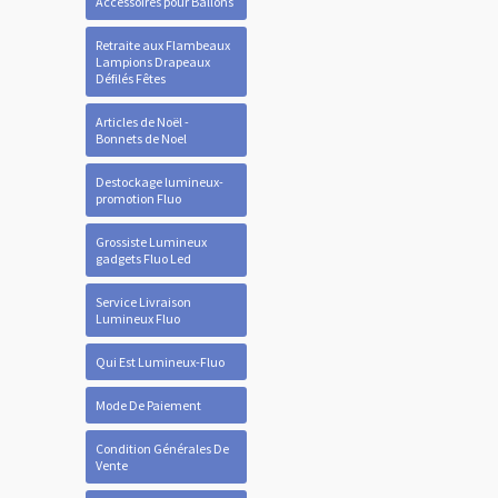
Accessoires pour Ballons
Retraite aux Flambeaux
Lampions Drapeaux
Défilés Fêtes
Articles de Noël -
Bonnets de Noel
Destockage lumineux-
promotion Fluo
Grossiste Lumineux
gadgets Fluo Led
Service Livraison
Lumineux Fluo
Qui Est Lumineux-Fluo
Mode De Paiement
Condition Générales De
Vente