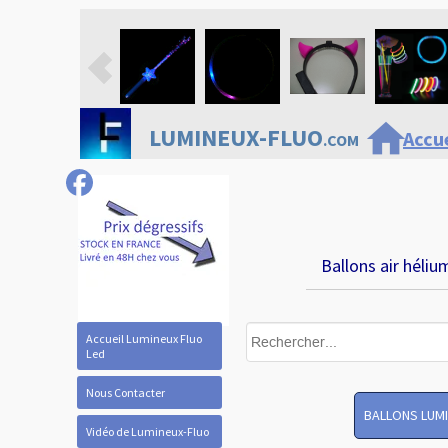
home
LUMINEUX-FLUO
Accue
.COM
Ballons air héliu
Accueil Lumineux Fluo
Led
Nous Contacter
BALLONS LUM
Vidéo de Lumineux-Fluo