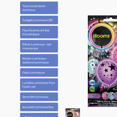
Tous nos produits
lumineux
Gadgets lumineux LED
Fluo Fluorescent Bar
Discothèque
Bâton Lumineux - led -
mousse-pvc
Moulin Lumineux -
éolienne lumineuse
Fibre Lumineuse
Lunette Lumineuse Fluo
Flash Led
Serre tête lumineux
bracelets lumineux fluo