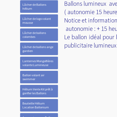
Ballons lumineux avec 
Lâcher de Ballons
hélium
( autonomie 15 heures
Notice et information
Lâcher de logo volant
mousse
autonomie : + 15 heur
Lâcher de ballons
Le ballon idéal pour 
colombes
publicitaire lumineux
Lâcher de ballons ange
gardien
Lanternes Mongolfières
volante Lumineuse
Ballon volant air
swimmer
Hélium Vente Kit prêt à
gonfler les Ballons
Bouteille Hélium
Location Ballonium