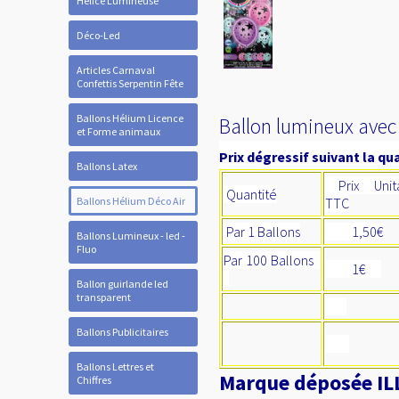
Hélice Lumineuse
Déco-Led
Articles Carnaval
Confettis Serpentin Fête
Ballons Hélium Licence
Ballon lumineux avec 
et Forme animaux
Prix dégressif suivant la qua
Ballons Latex
Prix Unita
Quantité
Ballons Hélium Déco Air
TTC
Par 1 Ballons
1,50€
Ballons Lumineux - led -
Fluo
Par 100 Ballons
1€
Ballon guirlande led
transparent
Ballons Publicitaires
Ballons Lettres et
Marque déposée ILL
Chiffres