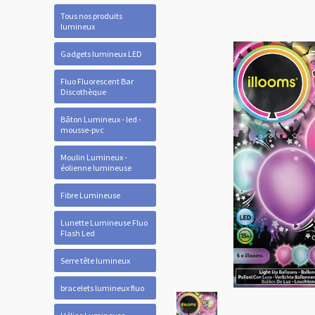
Tous nos produits
lumineux
Gadgets lumineux LED
Fluo Fluorescent Bar
Discothèque
Bâton Lumineux - led -
mousse-pvc
Moulin Lumineux -
éolienne lumineuse
Fibre Lumineuse
Lunette Lumineuse Fluo
Flash Led
Serre tête lumineux
bracelets lumineux fluo