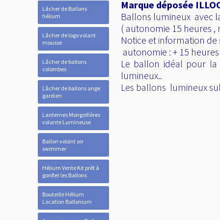
Marque déposée ILLOOM
Lâcher de Ballons
Ballons lumineux avec la 
hélium
( autonomie 15 heures , n
Lâcher de logo volant
Notice et information de 
mousse
autonomie : + 15 heures (
Le ballon idéal pour la
Lâcher de ballons
colombes
lumineux..
Les ballons lumineux subl
Lâcher de ballons ange
gardien
Lanternes Mongolfières
volante Lumineuse
Ballon volant air
swimmer
Hélium Vente Kit prêt à
gonfler les Ballons
Bouteille Hélium
Location Ballonium