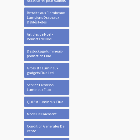
Accessoires pour Ballons
Retraite aux Flambeaux
Lampions Drapeaux
Défilés Fêtes
Articles de Noël -
Bonnets de Noel
Destockage lumineux-
promotion Fluo
Grossiste Lumineux
gadgets Fluo Led
Service Livraison
Lumineux Fluo
Qui Est Lumineux-Fluo
Mode De Paiement
Condition Générales De
Vente