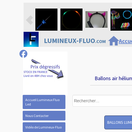
home
LUMINEUX-FLUO
Accue
.COM
Ballons air héliu
Accueil Lumineux Fluo
Led
Nous Contacter
BALLONS LUM
Vidéo de Lumineux-Fluo