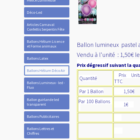
Hélice Lumineuse
Déco-Led
Articles Carnaval
Confettis Serpentin Fête
Ballons Hélium Licence
Ballon lumineux pastel a
et Forme animaux
Vendu à l'unité : 1,50€ l
Ballons Latex
Prix dégressif suivant la qua
Ballons Hélium Déco Air
Prix Unita
Quantité
TTC
Ballons Lumineux - led -
Fluo
Par 1 Ballon
1,50€
Ballon guirlande led
Par 100 Ballons
1€
transparent
Ballons Publicitaires
Ballons Lettres et
Chiffres