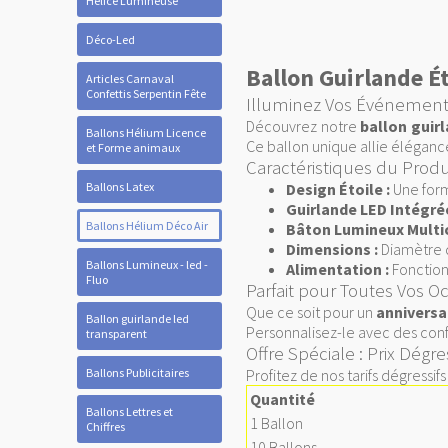
Hélice Lumineuse
Déco-Led
Ballon Guirlande É
Articles Carnaval
Confettis Serpentin Fête
Illuminez Vos Événements
Découvrez notre
ballon guir
Ballons Hélium Licence
Ce ballon unique allie éléganc
et Forme animaux
Caractéristiques du Produ
Ballons Latex
Design Étoile :
Une forme
Guirlande LED Intégrée
Ballons Hélium Déco Air
Bâton Lumineux Multic
Dimensions :
Diamètre d
Ballons Lumineux - led -
Alimentation :
Fonctionn
Fluo
Parfait pour Toutes Vos O
Que ce soit pour un
anniversa
Ballon guirlande led
Personnalisez-le avec des confe
transparent
Offre Spéciale : Prix Dégre
Ballons Publicitaires
Profitez de nos tarifs dégressif
Quantité
Ballons Lettres et
1 Ballon
Chiffres
10 Ballons