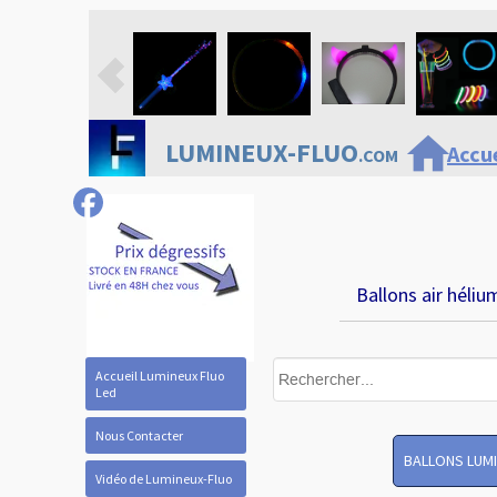
home
LUMINEUX-FLUO
Accue
.COM
Ballons air héliu
Accueil Lumineux Fluo
Led
Nous Contacter
BALLONS LUM
Vidéo de Lumineux-Fluo