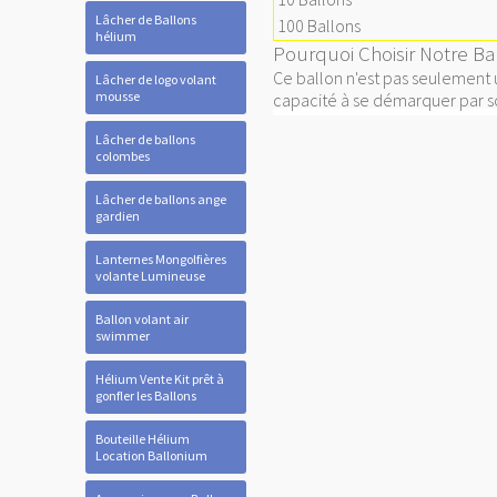
Lâcher de Ballons
100 Ballons
hélium
Pourquoi Choisir Notre Ba
Ce ballon n'est pas seulement 
Lâcher de logo volant
mousse
capacité à se démarquer par son
Lâcher de ballons
colombes
Lâcher de ballons ange
gardien
Lanternes Mongolfières
volante Lumineuse
Ballon volant air
swimmer
Hélium Vente Kit prêt à
gonfler les Ballons
Bouteille Hélium
Location Ballonium