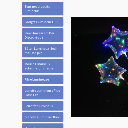
Tous nos produits
lumineux
Gadgets lumineux LED
Fluo Fluorescent Bar
Discothèque
Bâton Lumineux - led -
mousse-pvc
Moulin Lumineux -
éolienne lumineuse
Fibre Lumineuse
Lunette Lumineuse Fluo
Flash Led
Serre tête lumineux
bracelets lumineux fluo