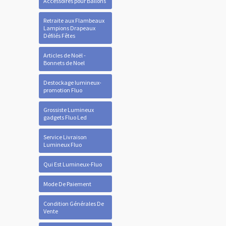
Accessoires pour Ballons
Retraite aux Flambeaux
Lampions Drapeaux
Défilés Fêtes
Articles de Noël -
Bonnets de Noel
Destockage lumineux-
promotion Fluo
Grossiste Lumineux
gadgets Fluo Led
Service Livraison
Lumineux Fluo
Qui Est Lumineux-Fluo
Mode De Paiement
Condition Générales De
Vente