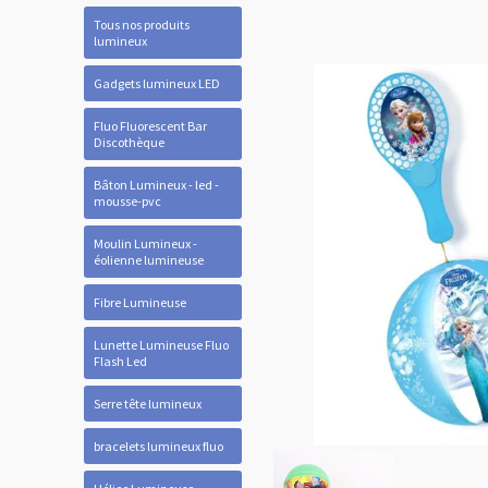
Tous nos produits
lumineux
Gadgets lumineux LED
Fluo Fluorescent Bar
Discothèque
Bâton Lumineux - led -
mousse-pvc
Moulin Lumineux -
éolienne lumineuse
Fibre Lumineuse
Lunette Lumineuse Fluo
Flash Led
Serre tête lumineux
bracelets lumineux fluo