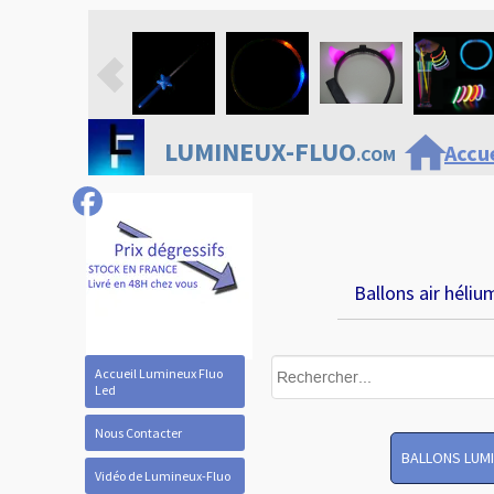
home
LUMINEUX-FLUO
Accue
.COM
Ballons air héliu
Accueil Lumineux Fluo
Led
Nous Contacter
BALLONS LUM
Vidéo de Lumineux-Fluo