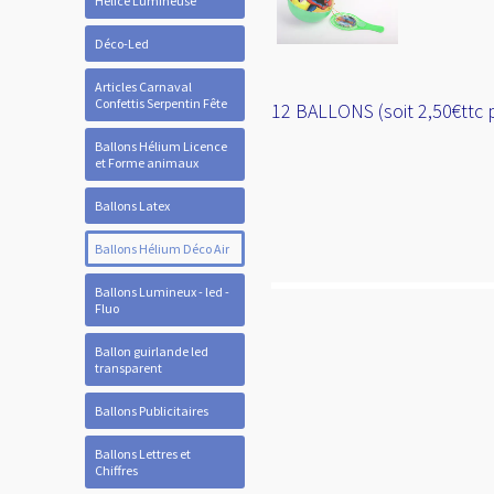
Hélice Lumineuse
Déco-Led
Articles Carnaval
Confettis Serpentin Fête
12 BALLONS (soit 2,50€ttc 
Ballons Hélium Licence
et Forme animaux
Ballons Latex
Ballons Hélium Déco Air
Ballons Lumineux - led -
Fluo
Ballon guirlande led
transparent
Ballons Publicitaires
Ballons Lettres et
Chiffres