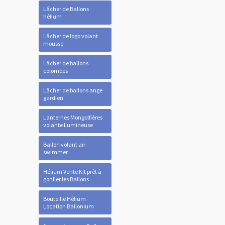
Lâcher de Ballons
hélium
Lâcher de logo volant
mousse
Lâcher de ballons
colombes
Lâcher de ballons ange
gardien
Lanternes Mongolfières
volante Lumineuse
Ballon volant air
swimmer
Hélium Vente Kit prêt à
gonfler les Ballons
Bouteille Hélium
Location Ballonium