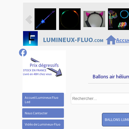
home
LUMINEUX-FLUO
Accue
.COM
Ballons air héliu
Accueil Lumineux Fluo
Led
Nous Contacter
BALLONS LUM
Vidéo de Lumineux-Fluo