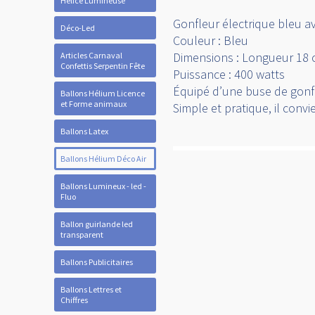
Hélice Lumineuse
Gonfleur électrique bleu a
Déco-Led
Couleur : Bleu
Dimensions : Longueur 18 
Articles Carnaval
Confettis Serpentin Fête
Puissance : 400 watts
Équipé d’une buse de gonfl
Ballons Hélium Licence
et Forme animaux
Simple et pratique, il con
Ballons Latex
Ballons Hélium Déco Air
Ballons Lumineux - led -
Fluo
Ballon guirlande led
transparent
Ballons Publicitaires
Ballons Lettres et
Chiffres