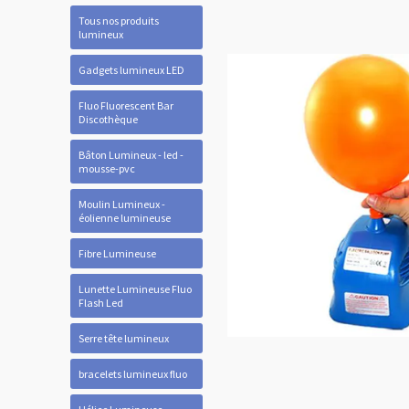
Tous nos produits
lumineux
Gadgets lumineux LED
Fluo Fluorescent Bar
Discothèque
Bâton Lumineux - led -
mousse-pvc
Moulin Lumineux -
éolienne lumineuse
Fibre Lumineuse
Lunette Lumineuse Fluo
Flash Led
Serre tête lumineux
bracelets lumineux fluo