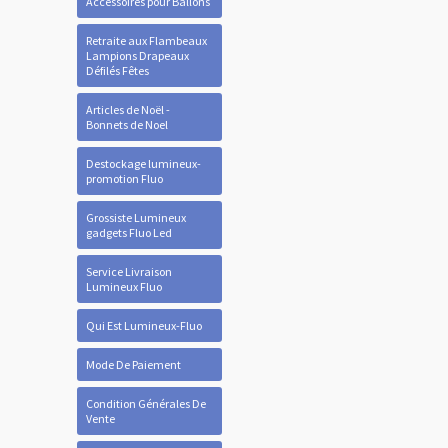
Accessoires pour Ballons
Retraite aux Flambeaux
Lampions Drapeaux
Défilés Fêtes
Articles de Noël -
Bonnets de Noel
Destockage lumineux-
promotion Fluo
Grossiste Lumineux
gadgets Fluo Led
Service Livraison
Lumineux Fluo
Qui Est Lumineux-Fluo
Mode De Paiement
Condition Générales De
Vente