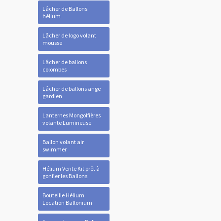
Lâcher de Ballons
hélium
Lâcher de logo volant
mousse
Lâcher de ballons
colombes
Lâcher de ballons ange
gardien
Lanternes Mongolfières
volante Lumineuse
Ballon volant air
swimmer
Hélium Vente Kit prêt à
gonfler les Ballons
Bouteille Hélium
Location Ballonium