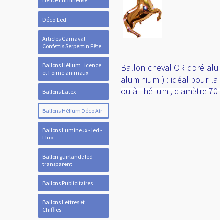
Hélice Lumineuse
Déco-Led
Articles Carnaval
Confettis Serpentin Fête
Ballons Hélium Licence
Ballon cheval OR doré alu
et Forme animaux
aluminium ) : idéal pour la
ou à l'hélium , diamètre 70
Ballons Latex
Ballons Hélium Déco Air
Ballons Lumineux - led -
Fluo
Ballon guirlande led
transparent
Ballons Publicitaires
Ballons Lettres et
Chiffres