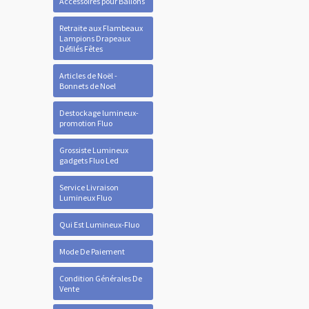
Accessoires pour Ballons
Retraite aux Flambeaux
Lampions Drapeaux
Défilés Fêtes
Articles de Noël -
Bonnets de Noel
Destockage lumineux-
promotion Fluo
Grossiste Lumineux
gadgets Fluo Led
Service Livraison
Lumineux Fluo
Qui Est Lumineux-Fluo
Mode De Paiement
Condition Générales De
Vente