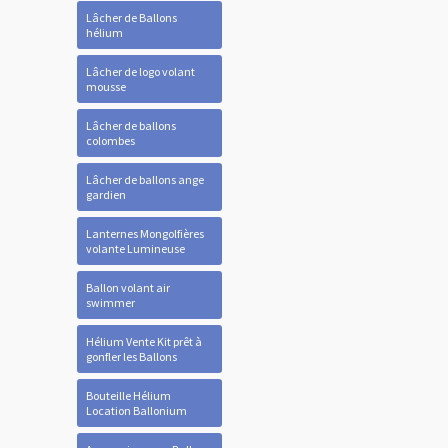
Lâcher de Ballons
hélium
Lâcher de logo volant
mousse
Lâcher de ballons
colombes
Lâcher de ballons ange
gardien
Lanternes Mongolfières
volante Lumineuse
Ballon volant air
swimmer
Hélium Vente Kit prêt à
gonfler les Ballons
Bouteille Hélium
Location Ballonium