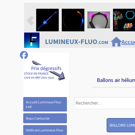
home
LUMINEUX-FLUO
Accue
.COM
Ballons air héliu
Accueil Lumineux Fluo
Led
Nous Contacter
BALLONS LUM
Vidéo de Lumineux-Fluo