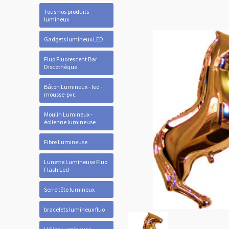
Tous nos produits
lumineux
Gadgets lumineux LED
Fluo Fluorescent Bar
Discothèque
Bâton Lumineux - led -
mousse-pvc
Moulin Lumineux -
éolienne lumineuse
Fibre Lumineuse
Lunette Lumineuse Fluo
Flash Led
Serre tête lumineux
bracelets lumineux fluo