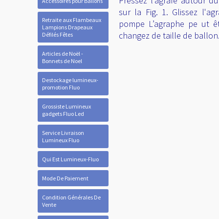
Pressez l’agrafe autour du
Accessoires pour Ballons
sur la Fig. 1. Glissez l'a
Retraite aux Flambeaux
pompe L’agraphe pe ut ê
Lampions Drapeaux
changez de taille de ballon
Défilés Fêtes
Articles de Noël -
Bonnets de Noel
Destockage lumineux-
promotion Fluo
Grossiste Lumineux
gadgets Fluo Led
Service Livraison
Lumineux Fluo
Qui Est Lumineux-Fluo
Mode De Paiement
Condition Générales De
Vente