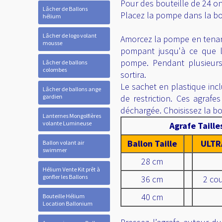
Pour des bouteille de 24 on
Lâcher de Ballons
Placez la pompe dans la bout
hélium
Lâcher de logo volant
Amorcez la pompe en tenant
mousse
pompant jusqu'à ce que 
pompe. Pendant plusieurs
Lâcher de ballons
colombes
sortira.
Le sachet en plastique inc
Lâcher de ballons ange
gardien
de restriction. Ces agrafe
déchargée. Choisissez la b
Lanternes Mongolfières
volante Lumineuse
Agrafe Taille
Ballon Taille
ULTR
Ballon volant air
swimmer
28 cm
Hélium Vente Kit prêt à
gonfler les Ballons
36 cm
2 co
40 cm
Bouteille Hélium
Location Ballonium