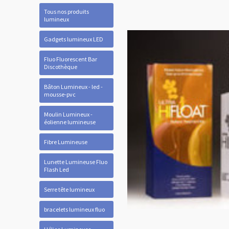
Tous nos produits
lumineux
Gadgets lumineux LED
Fluo Fluorescent Bar
Discothèque
Bâton Lumineux - led -
mousse-pvc
Moulin Lumineux -
éolienne lumineuse
Fibre Lumineuse
Lunette Lumineuse Fluo
Flash Led
Serre tête lumineux
bracelets lumineux fluo