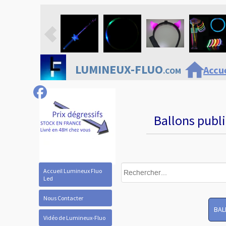
home
LUMINEUX-FLUO
Accue
.COM
Ballons publi
Accueil Lumineux Fluo
Led
Nous Contacter
BAL
Vidéo de Lumineux-Fluo