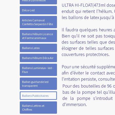
Hélice Lumineuse
ULTRA HI-FLOAT(473ml dose p
Déco-Led
enduit qui retient l’hélium.
les ballons de latex jusqu'à
Articles Carnaval
Confettis Serpentin Fête
Il faudra quelques heures 
Ballons Hélium Licence
Bien qu'il ne soit pas tox
et Forme animaux
des surfaces telles que des
éloigner de telles surface
Ballons Latex
couvertures protectrices.
Ballons Hélium Déco Air
Pour une sécurité suppléme
Ballons Lumineux - led -
Fluo
afin d’éviter le contact av
l'irritation persiste, consul
Ballon guirlande led
Pour des bouteilles de 96 
transparent
bas de la pompe tel qu’ill
Ballons Publicitaires
de la pompe s’introduit 
d'immersion.
Ballons Lettres et
Chiffres