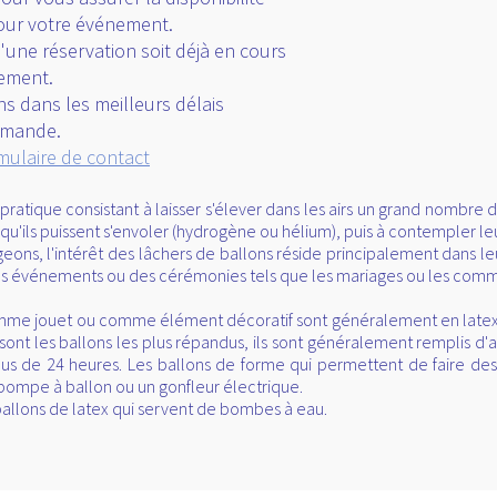
ur vous assurer la disponibilité
pour votre événement.
u'une réservation soit déjà en cours
nement.
dans les meilleurs délais
demande.
rmulaire de contact
pratique consistant à laisser s'élever dans les airs un grand nombr
r qu'ils puissent s'envoler (hydrogène ou hélium), puis à contempler l
ons, l'intérêt des lâchers de ballons réside principalement dans leur
es événements ou des cérémonies tels que les mariages ou les com
comme
jouet
ou comme élément décoratif sont généralement en
late
nt les ballons les plus répandus, ils sont généralement remplis d'air
plus de 24 heures. Les
ballons de forme
qui permettent de faire des 
 pompe à ballon ou un
gonfleur électrique
.
 ballons de latex qui servent de bombes à eau.