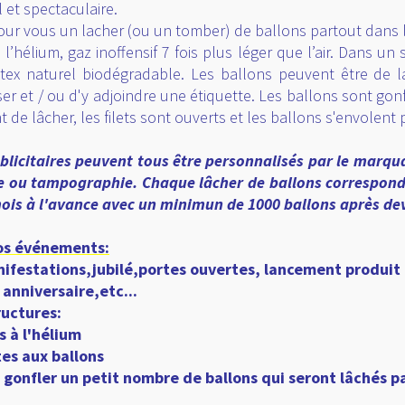
ion spéciale à l'occasion de l'inauguration de votre espa
l et spectaculaire.
ur vous un lacher (ou un tomber) de ballons partout dans l
l’hélium, gaz inoffensif 7 fois plus léger que l’air. Dans u
ex naturel biodégradable. Les ballons peuvent être de la
ser et / ou d'y adjoindre une étiquette. Les ballons sont go
t de lâcher, les filets sont ouverts et les ballons s'envolent
blicitaires peuvent tous être personnalisés par le marqu
ie ou tampographie. Chaque lâcher de ballons correspon
is à l'avance avec un minimun de 1000 ballons après dev
vos événements:
ifestations,jubilé,portes ouvertes, lancement produit 
 anniversaire,etc...
uctures:
s à l'hélium
es aux ballons
onfler un petit nombre de ballons qui seront lâchés par