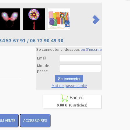
34 53 67 91 / 06 72 90 49 30
Se connecter ci-dessous
ou S'inscrire
Email
Mot de
passe
Se connecter
Mot de passe oublié
Revenir en
haut
Panier

0.00 €
(0 articles)
UM VENTE
ACCESSOIRES