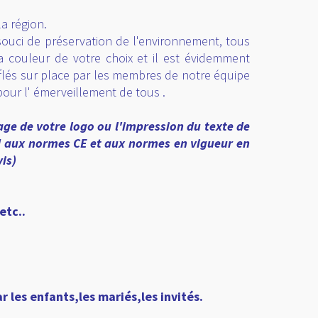
ce commercial, rendre cet évènement unique ,un
a région.
n souci de préservation de l'environnement, tous
 couleur de votre choix et il est évidemment
nflés sur place par les membres de notre équipe
 pour l' émerveillement de tous .
age de votre logo ou l'impression du texte de
d aux normes CE et aux normes en vigueur en
is)
etc..
 les enfants,les mariés,les invités.