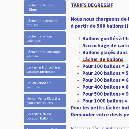
Lâcher de Ballons
hélium
TARIFS DEGRESSIF
Lâcher de logo volant
mousse
Nous nous chargeons de 
à partir de 500 ballons:
Lâcher de ballons
colombes
Ballons gonflés à l'
Lâcher de ballons ange
Accrochage de carte
gardien
Ballons plaçés dans 
Lâcher de ballons
Lanternes Mongolfières
volante Lumineuse
Pour 100 ballons = 
Pour 200 ballons = 
Ballon volant air
Pour 300 ballons = 
swimmer
Pour 400 ballons = 
Hélium Vente Kit prêt à
Pour 500 ballons = 
gonfler les Ballons
Pour 1000 ballons =
Bouteille Hélium
Pour les petits lâcher ind
Location Ballonium
Demander votre devis pe