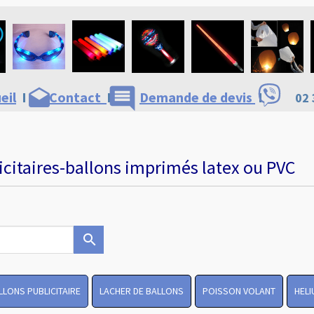
comment
drafts
eil
I
Contact
I
Demande de devis
I
02 
icitaires-ballons imprimés latex ou PVC
search
LLONS PUBLICITAIRE
LACHER DE BALLONS
POISSON VOLANT
HELI