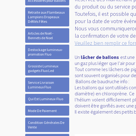
Accessoires pour Ballons
Réservez dès maintenant po
Retraite aux Flambeaux
du produit ou du service 
Lampions Drapeaux
Toutefois, il est possible q
Défilés Fêtes
pour la date de votre évé
Articles de Noël -
Nous vous communiquerons 
Bonnets de Noel
la confirmation de votre 
Destockage lumineux-
Veuillez bien remplir ce fo
promotion Fluo
Un
lâcher de ballons
est une 
Grossiste Lumineux
un gaz plus léger que l'air pou
gadgets Fluo Led
Tout comme les lâchers de pige
Service Livraison
sont souvent organisés pour d
Lumineux Fluo
Ballons de baudruche info :
Les ballons qui sont utilisés 
Qui Est Lumineux-Fluo
diamètre) en chloroprène. Ce so
l'hélium volent difficilement 
Mode De Paiement
doivent être gonflés avec une
Il existe également des petits
Condition Générales De
Vente