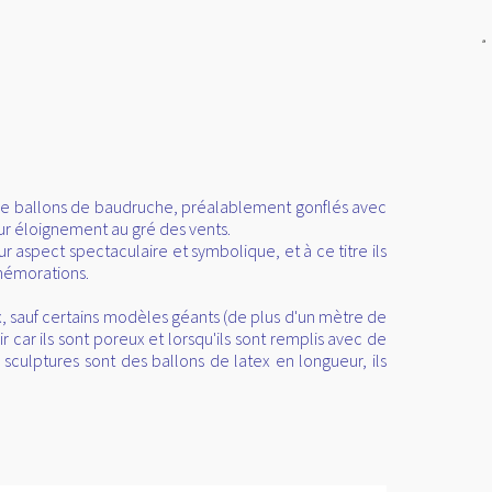
src="
http://www.publicit
gratuite.fr/img/color/bl
alt="Annuaire
referencement"
style="border:0"/>
</a>
e de ballons de baudruche, préalablement gonflés avec
eur éloignement au gré des vents.
 aspect spectaculaire et symbolique, et à ce titre ils
mémorations.
x
, sauf certains modèles géants (de plus d'un mètre de
 car ils sont poreux et lorsqu'ils sont remplis avec de
sculptures sont des ballons de latex en longueur, ils