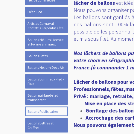
Hélice Lumineuse
Vous souhaitez une attract
lâcher de ballons
est idéa
Déco-Led
Nous pouvons organiser po
Articles Carnaval
Les ballons sont gonflés à 
Confettis Serpentin Fête
nos ballons sont 100% lat
possible de les personnali
Ballons Hélium Licence
et Forme animaux
et mis sous filet. Au momen
Ballons Latex
Nos lâchers de ballons pu
votre choix en sérigraph
Ballons Hélium Déco Air
France.(à commander 1 mo
Ballons Lumineux - led -
Fluo
Lâcher de ballons pour 
Ballon guirlande led
Professionnels,fêtes,man
transparent
Privé : mariage, retraite,
Mise en place des str
Ballons Publicitaires
Gonflage des ballon
Ballons Lettres et
Accrochage des cart
Chiffres
Nous pouvons également g