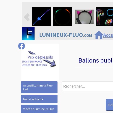
home
LUMINEUX-FLUO
Accu
.COM
Ballons publ
Accueil Lumineux Fluo
Led
Nous Contacter
BA
Vidéo de Lumineux-Fluo