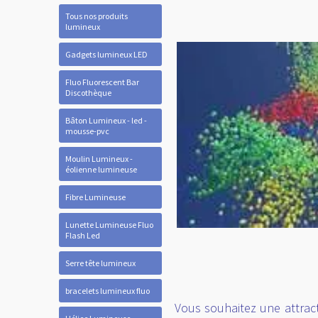
Tous nos produits
lumineux
Gadgets lumineux LED
Fluo Fluorescent Bar
Discothèque
Bâton Lumineux - led -
mousse-pvc
Moulin Lumineux -
éolienne lumineuse
Fibre Lumineuse
Lunette Lumineuse Fluo
Flash Led
Serre tête lumineux
bracelets lumineux fluo