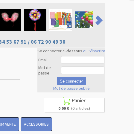
34 53 67 91 / 06 72 90 49 30
Se connecter ci-dessous
ou S'inscrire
Email
Mot de
passe
Se connecter
Mot de passe oublié
Revenir en
haut
Panier

0.00 €
(0 articles)
UM VENTE
ACCESSOIRES