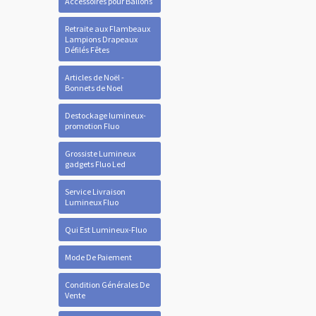
Accessoires pour Ballons
Retraite aux Flambeaux
Lampions Drapeaux
Défilés Fêtes
Articles de Noël -
Bonnets de Noel
Destockage lumineux-
promotion Fluo
Grossiste Lumineux
gadgets Fluo Led
Service Livraison
Lumineux Fluo
Qui Est Lumineux-Fluo
Mode De Paiement
Condition Générales De
Vente