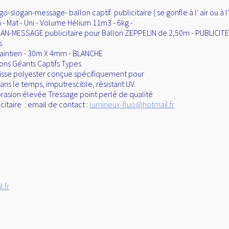
o-slogan-message- ballon captif publicitaire ( se gonfle à l' air ou à l'
- Mat - Uni - Volume Hélium 11m3 - 6kg -
N-MESSAGE publicitaire pour Ballon ZEPPELIN de 2,50m - PUBLICITE
s
Maintien - 30m X 4mm - BLANCHE
ons Géants Captifs Types
risse polyester conçue spécifiquement pour
ans le temps, imputrescible, résistant UV.
abrasion élevée Tressage point perlé de qualité
citaire : email de contact :
lumineux-fluo@hotmail.fr
.fr