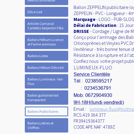
Hélice Lumineuse
Ballon ZEPPELIN publicitaire log
Déco-Led
ZEPPELIN - PVC - Longueur - 4m 
Marquage
- LOGO - PUB-SLOGA
Articles Carnaval
Délai de Fabrication
: 15 Jour
Confettis Serpentin Fête
DRISSE
- Cordage / Ligne de 
Conçu pour l'arrimage des Ball
Ballons Hélium Licence
Chloroprènes et Vinyles PVC.D
et Forme animaux
l'extérieur - très bonne tenue d
Résistance à la rupture et à l'
Ballons Latex
Confiez nous votre projet publi
LUMINEUX-FLUO
Ballons Hélium Déco Air
Service Clientèle
Ballons Lumineux - led -
Tél : 0238595217
Fluo
: 0234536791
Mob: 0672904930
Ballon guirlande led
transparent
9H-18H(lundi-vendredi)
Email :
lumineux-fluo@hotmail
Ballons Publicitaires
RCS:419 364 377
FR39419364377
Ballons Lettres et
CODE APE NAF: 4789Z
Chiffres