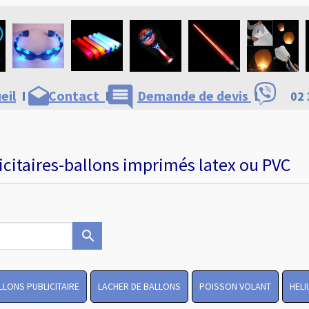
comment
drafts
eil
I
Contact
I
Demande de devis
I
02 
icitaires-ballons imprimés latex ou PVC
search
LLONS PUBLICITAIRE
LACHER DE BALLONS
POISSON VOLANT
HELI