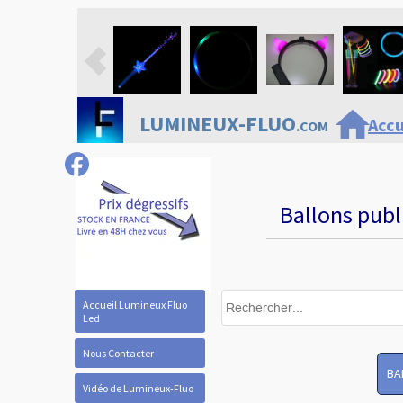
home
LUMINEUX-FLUO
Accu
.COM
Ballons publ
Accueil Lumineux Fluo
Led
Nous Contacter
BA
Vidéo de Lumineux-Fluo