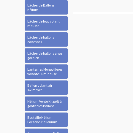
Lâcher de Ballons
hélium
Lâcher de logo volant
mousse
Lâcher de ballons
colombes
Lâcher de ballons ange
gardien
Lanternes Mongolfières
volante Lumineuse
Ballon volant air
swimmer
Hélium Vente Kit prêt à
gonfler les Ballons
Bouteille Hélium
Location Ballonium