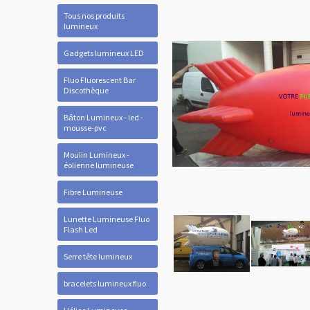
Tous nos produits
lumineux
Gadgets lumineux LED
Fluo Fluorescent Bar
Discothèque
Bâton Lumineux - led -
mousse-pvc
Moulin Lumineux -
éolienne lumineuse
Fibre Lumineuse
Lunette Lumineuse Fluo
Flash Led
Serre tête lumineux
bracelets lumineux fluo