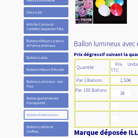
Hélice Lumineuse
Déco-Led
Articles Carnaval
Confettis Serpentin Fête
Ballons Hélium Licence
Ballon lumineux avec 
et Forme animaux
Prix dégressif suivant la quan
Ballons Latex
Prix Unitai
Quantité
Ballons Hélium Déco Air
TTC
Par 1 Ballons
1,50€
Ballons Lumineux - led -
Fluo
Par 100 Ballons
1€
Ballon guirlande led
transparent
Ballons Publicitaires
Ballons Lettres et
Marque déposée ILL
Chiffres