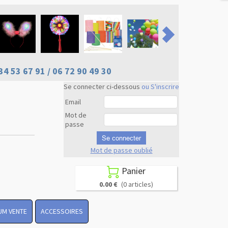
34 53 67 91 / 06 72 90 49 30
Se connecter ci-dessous
ou S'inscrire
Email
Mot de
passe
Se connecter
Mot de passe oublié
Revenir en
haut
Panier

0.00 €
(0 articles)
UM VENTE
ACCESSOIRES