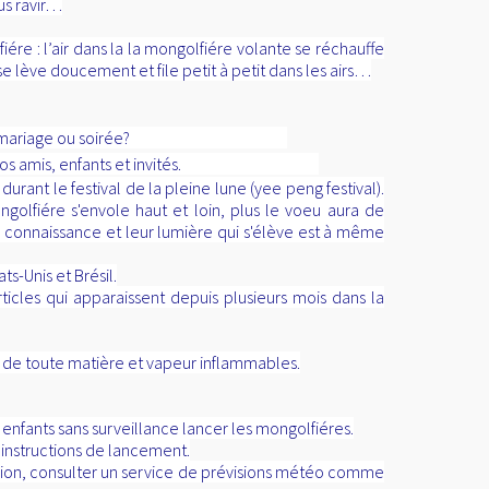
us ravir…
iére : l’air dans la la mongolfiére volante se réchauffe
se lève doucement et file petit à petit dans les airs…
 à votre fête, mariage ou soirée?
ubliable à vos amis, enfants et invités.
rant le festival de la pleine lune (yee peng festival).
olfiére s'envole haut et loin, plus le voeu aura de
 connaissance et leur lumière qui s'élève est à même
-Unis et Brésil.
les qui apparaissent depuis plusieurs mois dans la
<a
href="
http://www.public
in de toute matière et vapeur inflammables.
gratuite.fr/
"
title="Annuaire
référencement
nfants sans surveillance lancer les mongolfiéres.
gratuit">
 instructions de lancement.
<img
égion, consulter un service de prévisions météo comme