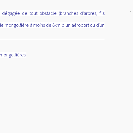
src="
http://www.publicit
gratuite.fr/img/color/bl
alt="Annuaire
 dégagée de tout obstacle (branches d’arbres, fils
referencement"
style="border:0"/>
r de mongolfiére à moins de 8km d’un aéroport ou d'un
</a>
 mongolfiéres.