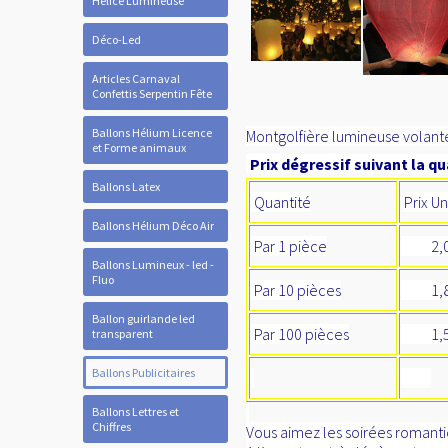
Hélice Lumineuse
Déco-Led
Articles Carnaval
Confettis Serpentin Fête
Ballons Hélium Licence
Montgolfière lumineuse volante
et Forme animaux
Prix dégressif suivant la qu
Ballons Latex
Quantité
Prix Un
Ballons Hélium Déco Air
Par 1 pièce
2,0
Ballons Lumineux - led -
Fluo
Par 10 pièces
1,
Ballon guirlande led
Par 100 pièces
1,5
transparent
Ballons Publicitaires
Ballons Lettres et
Chiffres
Vous aimez les soirées romanti