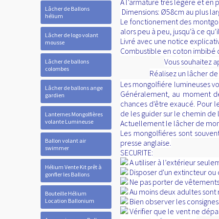
A l’armature très légère et en 
Lâcher de Ballons
Dimensions: Ø58cm au plus lar
hélium
Le fonctionement des montgolfiè
alors peu à peu, jusqu’à ce qu’i
Lâcher de logo volant
Livré avec une notice explicat
mousse
Combustible en coton imbibé de ci
Vous souhaitez
Lâcher de ballons
colombes
Réalisez un lâcher 
Les mongolfiére lumineuses vola
Lâcher de ballons ange
Généralement, au moment de lâ
gardien
chances d'être exaucé. Pour l
de les guider sur le chemin de l
Lanternes Mongolfières
volante Lumineuse
Actuellement le lâcher de mong
Les mongolfiéres sont souven
Ballon volant air
presse anglaise.
swimmer
SECURITE:
A utiliser à l’extérieur seu
Hélium Vente Kit prêt à
Disposer d'un extincteur ou 
gonfler les Ballons
Ne pas porter de vêtements
Au moins deux adultes sont 
Bouteille Hélium
Bien observer les consignes
Location Ballonium
Vérifier que le vent ne dép