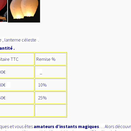
 , lanterne céleste .
antité .
itaire TTC
Remise %
0€
_
80€
10%
0€
25%
ques et vous êtes
amateurs d’instants magiques
… Alors découvr