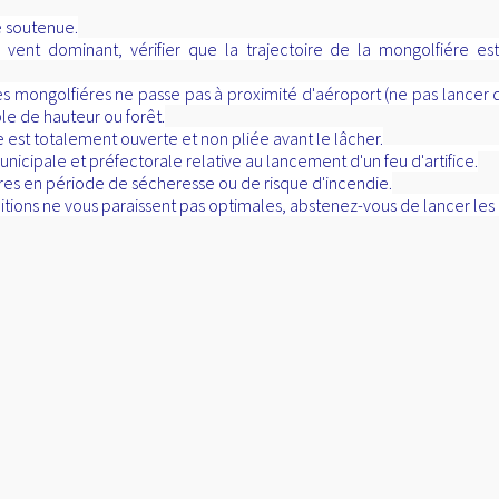
e soutenue.
nt dominant, vérifier que la trajectoire de la mongolfiére est
 des mongolfiéres ne passe pas à proximité d'aéroport (ne pas lance
le de hauteur ou forêt.
 est totalement ouverte et non pliée avant le lâcher.
nicipale et préfectorale relative au lancement d'un feu d'artifice.
res en période de sécheresse ou de risque d'incendie.
nditions ne vous paraissent pas optimales, abstenez-vous de lancer les