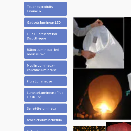
Tous nos produits
lumineux
Gadgets lumineux LED
Fluo Fluorescent Bar
Discothèque
Bâton Lumineux - led -
mousse-pvc
Moulin Lumineux -
éolienne lumineuse
Fibre Lumineuse
Lunette Lumineuse Fluo
Flash Led
Serre tête lumineux
bracelets lumineux fluo