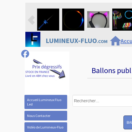
home
LUMINEUX-FLUO
Accu
.COM
Ballons publ
Accueil Lumineux Fluo
Led
Nous Contacter
BA
Vidéo de Lumineux-Fluo