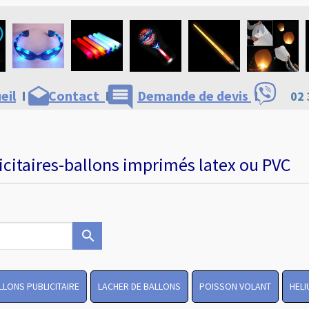
comment
drafts
eil
I
Contact
I
Demande de devis
I
02 
icitaires-ballons imprimés latex ou PVC
search
LLONS PUBLICITAIRE
LACHER DE BALLONS
POISSON VOLANT
HELI