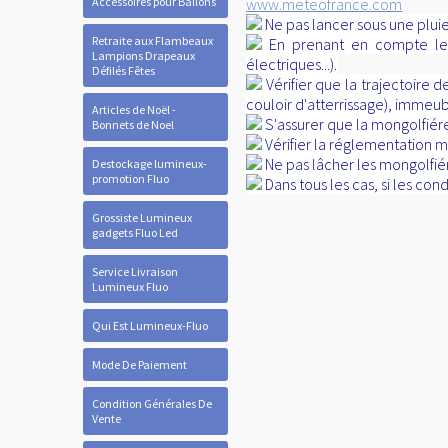
Accessoires pour Ballons
www.meteofrance.com
Ne pas lancer sous une plui
Retraite aux Flambeaux
En prenant en compte le ve
Lampions Drapeaux
électriques...).
Défilés Fêtes
Vérifier que la trajectoire
couloir d'atterrissage), immeub
Articles de Noël -
S'assurer que la mongolfiére
Bonnets de Noel
Vérifier la réglementation mu
Ne pas lâcher les mongolfié
Destockage lumineux-
promotion Fluo
Dans tous les cas, si les co
Grossiste Lumineux
gadgets Fluo Led
Service Livraison
Lumineux Fluo
Qui Est Lumineux-Fluo
Mode De Paiement
Condition Générales De
Vente