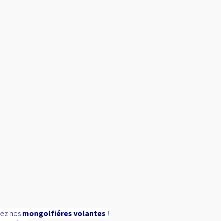
ez nos
mongolfiéres volantes
!