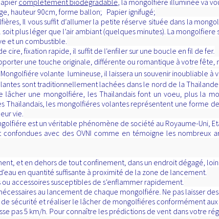
papier
complètement biodégradable
, la mongolfiére illuminée va vo
ge, hauteur 90cm, forme ballon; Papier ignifugé;
res, Il vous suffit d‘allumer la petite réserve située dans la mongolf
l soit plus léger que l’air ambiant (quelques minutes). La mongolfiere 
ive et un combustible.
re, fixation rapide, il suffit de l'enfiler sur une boucle en fil de fer.
 apporter une touche originale, différente ou romantique
de Mongolfiére volante lumineuse, il laissera un souvenir ino
ntes sont traditionnellement lachées dans le nord de la Thaïlande du
cher une mongolfiére, les Thaïlandais font un voeu, plus la mong
es Thaïlandais, les mongolfiéres volantes représentent une forme de
eur vie.
olfiére est un véritable phénomène de société au Royaume-Uni, Etats
t confondues avec des OVNI comme en témoigne les nombreux artic
lement, et en dehors de tout confinement, dans un endroit dégagé, lo
d'eau en quantité suffisante à proximité de la zone de lancement.
 ou accessoires susceptibles de s’enflammer rapidement.
nécessaires au lancement de chaque mongolfiére. Ne pas laisser des e
 de sécurité et réaliser le lâcher de mongolfiéres conformément aux
asse pas 5 km/h. Pour connaître les prédictions de vent dans votre r