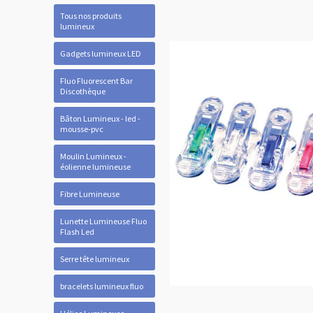
Tous nos produits
lumineux
Gadgets lumineux LED
Fluo Fluorescent Bar
Discothèque
Bâton Lumineux - led -
mousse-pvc
Moulin Lumineux -
éolienne lumineuse
Fibre Lumineuse
Lunette Lumineuse Fluo
Flash Led
Serre tête lumineux
bracelets lumineux fluo