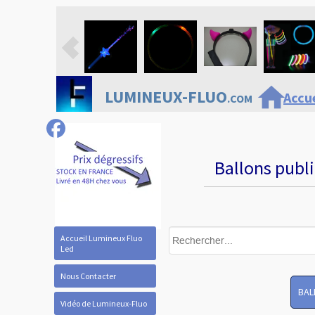
home
LUMINEUX-FLUO
Accue
.COM
Ballons publi
Accueil Lumineux Fluo
Led
Nous Contacter
BAL
Vidéo de Lumineux-Fluo