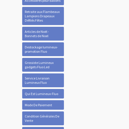
Accessoires pour Ballons
Retraite aux Flambeaux
Lampions Drapeaux
Défilés Fêtes
Articles de Noël -
Bonnets de Noel
Destockage lumineux-
promotion Fluo
Grossiste Lumineux
gadgets Fluo Led
Service Livraison
Lumineux Fluo
Qui Est Lumineux-Fluo
Mode De Paiement
Condition Générales De
Vente