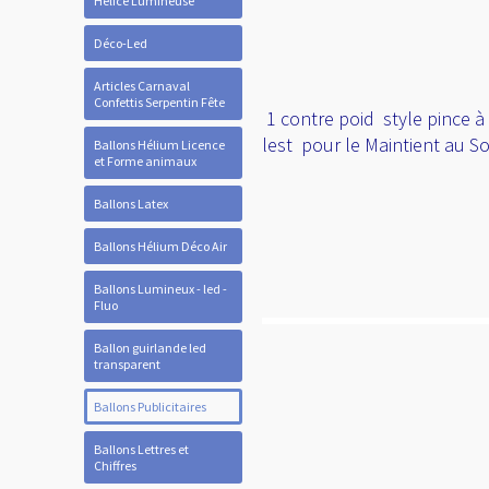
Hélice Lumineuse
Déco-Led
Articles Carnaval
Confettis Serpentin Fête
1 contre poid style pince à
lest pour le Maintient au S
Ballons Hélium Licence
et Forme animaux
Ballons Latex
Ballons Hélium Déco Air
Ballons Lumineux - led -
Fluo
Ballon guirlande led
transparent
Ballons Publicitaires
Ballons Lettres et
Chiffres