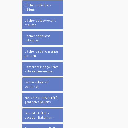
Lâcher de Ballons
hélium
Lâcher de logo volant
mousse
Lâcher de ballons
colombes
Lâcher de ballons ange
gardien
Lanternes Mongolfières
volante Lumineuse
Ballon volant air
swimmer
Hélium Vente Kit prêt à
gonfler les Ballons
Bouteille Hélium
Location Ballonium