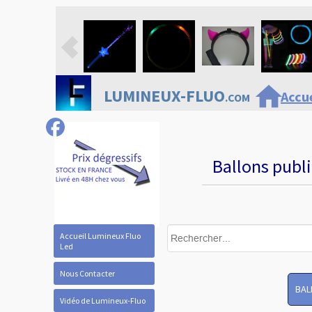
home
LUMINEUX-FLUO
Accue
.COM
Ballons publi
Accueil Lumineux Fluo
Led
Nous Contacter
BAL
Vidéo de Lumineux-Fluo