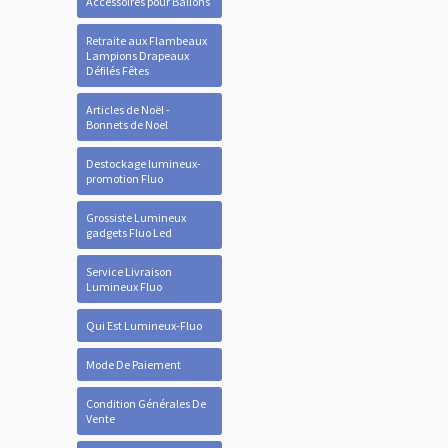
Accessoires pour Ballons
Retraite aux Flambeaux
Lampions Drapeaux
Défilés Fêtes
Articles de Noël -
Bonnets de Noel
Destockage lumineux-
promotion Fluo
Grossiste Lumineux
gadgets Fluo Led
Service Livraison
Lumineux Fluo
Qui Est Lumineux-Fluo
Mode De Paiement
Condition Générales De
Vente