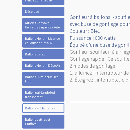
Hélice Lumineuse
Déco-Led
Gonfleur à ballons - souffle
Articles Carnaval
avec buse de gonflage pour
Confettis Serpentin Fête
Couleur : Bleu
Puissance : 600 watts
Ballons Hélium Licence
et Forme animaux
Équipé d’une buse de gonfla
Gonfleur souffleur à air légè
Ballons Latex
Gonflage rapide : Ce souffl
2 modes de gonflage :
Ballons Hélium Déco Air
1, allumez l'interrupteur de
Ballons Lumineux - led -
2. Éteignez l'interrupteur, p
Fluo
Ballon guirlande led
transparent
Ballons Publicitaires
Ballons Lettres et
Chiffres