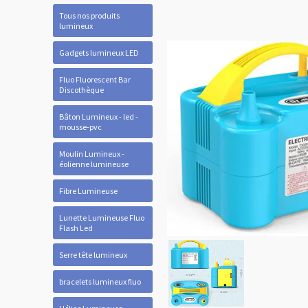
Tous nos produits
lumineux
Gadgets lumineux LED
Fluo Fluorescent Bar
Discothèque
Bâton Lumineux - led -
mousse-pvc
Moulin Lumineux -
éolienne lumineuse
Fibre Lumineuse
Lunette Lumineuse Fluo
Flash Led
Serre tête lumineux
bracelets lumineux fluo