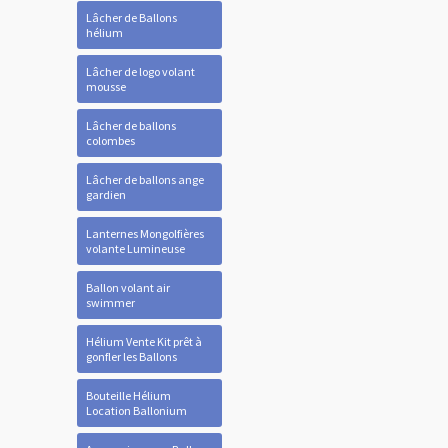
Lâcher de Ballons
hélium
Lâcher de logo volant
mousse
Lâcher de ballons
colombes
Lâcher de ballons ange
gardien
Lanternes Mongolfières
volante Lumineuse
Ballon volant air
swimmer
Hélium Vente Kit prêt à
gonfler les Ballons
Bouteille Hélium
Location Ballonium