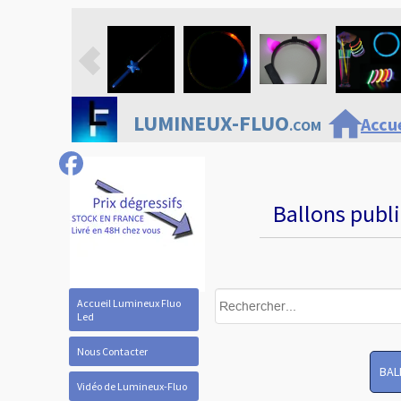
home
LUMINEUX-FLUO
Accue
.COM
Ballons publi
Accueil Lumineux Fluo
Led
Nous Contacter
BAL
Vidéo de Lumineux-Fluo