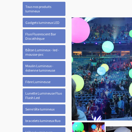
Tous nos produits
lumineux
Gadgets lumineux LED
Fluo Fluorescent Bar
Discothèque
Bâton Lumineux - led -
mousse-pvc
Moulin Lumineux -
éolienne lumineuse
Fibre Lumineuse
Lunette Lumineuse Fluo
Flash Led
Serre tête lumineux
bracelets lumineux fluo