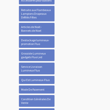
Accessoires pour Ballons
Retraite aux Flambeaux
Lampions Drapeaux
Défilés Fêtes
Articles de Noël -
Bonnets de Noel
Destockage lumineux-
promotion Fluo
Grossiste Lumineux
gadgets Fluo Led
Service Livraison
Lumineux Fluo
Qui Est Lumineux-Fluo
Mode De Paiement
Condition Générales De
Vente