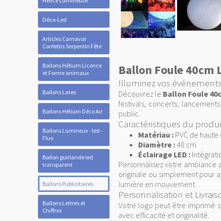
Hélice Lumineuse
Déco-Led
Articles Carnaval
Confettis Serpentin Fête
Ballons Hélium Licence
Ballon Foule 40cm
et Forme animaux
Illuminez vos événements 
Ballons Latex
Découvrez le
Ballon Foule 4
festivals, concerts, lancement
Ballons Hélium Déco Air
public.
Caractéristiques du produi
Ballons Lumineux - led -
Matériau :
PVC de haute 
Fluo
Diamètre :
40 cm
Éclairage LED :
Intégrati
Ballon guirlande led
Personnalisez votre ambiance av
transparent
originale ou simplement pour a
lumière en mouvement.
Ballons Publicitaires
Personnalisation et Livrais
Ballons Lettres et
Votre logo peut être imprimé su
Chiffres
avec efficacité et originalité.