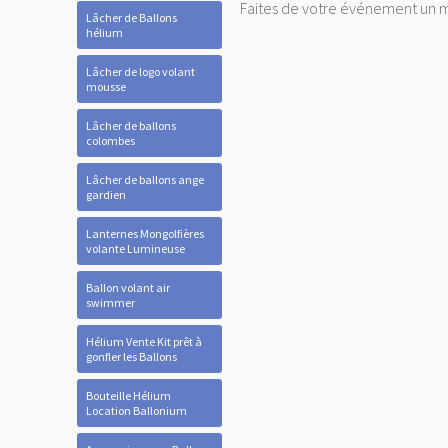
Faites de votre événement un 
Lâcher de Ballons
hélium
Lâcher de logo volant
mousse
Lâcher de ballons
colombes
Lâcher de ballons ange
gardien
Lanternes Mongolfières
volante Lumineuse
Ballon volant air
swimmer
Hélium Vente Kit prêt à
gonfler les Ballons
Bouteille Hélium
Location Ballonium