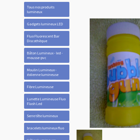
Tous nos produits
lumineux
Gadgets lumineux LED
Fluo Fluorescent Bar
Discothèque
Bâton Lumineux - led -
mousse-pvc
Moulin Lumineux -
éolienne lumineuse
Fibre Lumineuse
Lunette Lumineuse Fluo
Flash Led
Serre tête lumineux
bracelets lumineux fluo