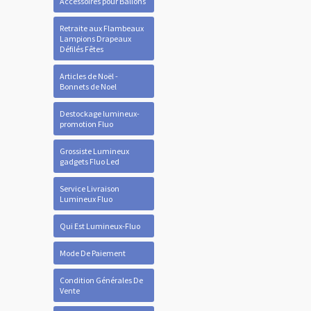
Accessoires pour Ballons
Retraite aux Flambeaux
Lampions Drapeaux
Défilés Fêtes
Articles de Noël -
Bonnets de Noel
Destockage lumineux-
promotion Fluo
Grossiste Lumineux
gadgets Fluo Led
Service Livraison
Lumineux Fluo
Qui Est Lumineux-Fluo
Mode De Paiement
Condition Générales De
Vente