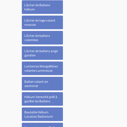
Lâcher de Ballons
hélium
Lâcher de logo volant
mousse
Lâcher de ballons
colombes
Lâcher de ballons ange
gardien
Lanternes Mongolfières
volante Lumineuse
Ballon volant air
swimmer
Hélium Vente Kit prêt à
gonfler les Ballons
Bouteille Hélium
Location Ballonium