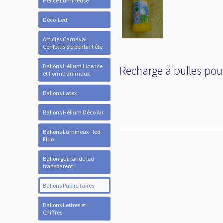
Hélice Lumineuse
Déco-Led
Articles Carnaval
Confettis Serpentin Fête
Ballons Hélium Licence
Recharge à bulles pour
et Forme animaux
Ballons Latex
Ballons Hélium Déco Air
Ballons Lumineux - led -
Fluo
Ballon guirlande led
transparent
Ballons Publicitaires
Ballons Lettres et
Chiffres