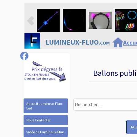
home
LUMINEUX-FLUO
Accue
.COM
Ballons publi
Accueil Lumineux Fluo
Led
Nous Contacter
BAL
Vidéo de Lumineux-Fluo