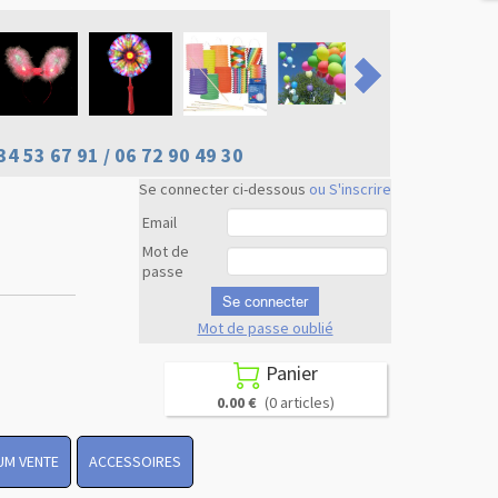
34 53 67 91 / 06 72 90 49 30
Se connecter ci-dessous
ou S'inscrire
Email
Mot de
passe
Se connecter
Mot de passe oublié
Revenir en
haut
Panier

0.00 €
(0 articles)
UM VENTE
ACCESSOIRES