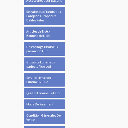
Accessoires pour Ballons
Retraite aux Flambeaux
Lampions Drapeaux
Défilés Fêtes
Articles de Noël -
Bonnets de Noel
Destockage lumineux-
promotion Fluo
Grossiste Lumineux
gadgets Fluo Led
Service Livraison
Lumineux Fluo
Qui Est Lumineux-Fluo
Mode De Paiement
Condition Générales De
Vente