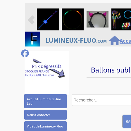
home
LUMINEUX-FLUO
Accu
.COM
Ballons publ
Accueil Lumineux Fluo
Led
Nous Contacter
BA
Vidéo de Lumineux-Fluo