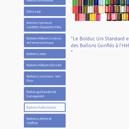
Hélice Lumineuse
Déco-Led
Articles Carnaval
Confettis Serpentin Fête
"Le Bolduc Uni Standard es
Ballons Hélium Licence
et Forme animaux
des Ballons Gonflés à l'Hé
"
Ballons Latex
Ballons Hélium Déco Air
Ballons Lumineux - led -
Fluo
Ballon guirlande led
transparent
Ballons Publicitaires
Ballons Lettres et
Chiffres