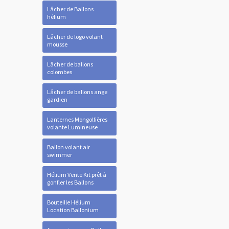
Lâcher de Ballons
hélium
Lâcher de logo volant
mousse
Lâcher de ballons
colombes
Lâcher de ballons ange
gardien
Lanternes Mongolfières
volante Lumineuse
Ballon volant air
swimmer
Hélium Vente Kit prêt à
gonfler les Ballons
Bouteille Hélium
Location Ballonium