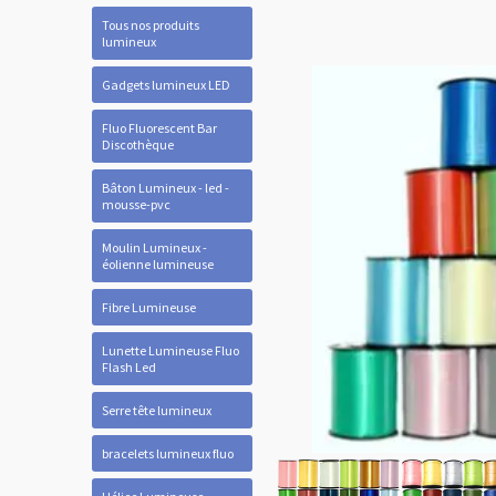
Tous nos produits
lumineux
Gadgets lumineux LED
Fluo Fluorescent Bar
Discothèque
Bâton Lumineux - led -
mousse-pvc
Moulin Lumineux -
éolienne lumineuse
Fibre Lumineuse
Lunette Lumineuse Fluo
Flash Led
Serre tête lumineux
bracelets lumineux fluo