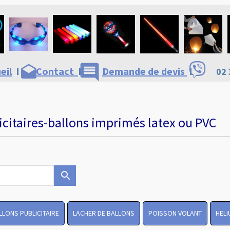
comment
drafts
eil
I
Contact
I
Demande de devis
I
02 
icitaires-ballons imprimés latex ou PVC
search
LLONS PUBLICITAIRE
LACHER DE BALLONS
POISSON VOLANT
HELI