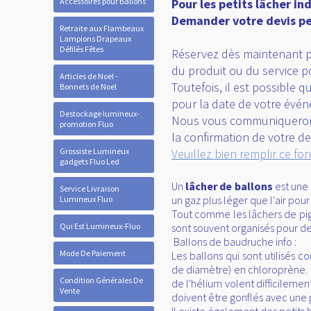
Accessoires pour Ballons
Pour les petits lâcher ind
Demander votre devis pe
Retraite aux Flambeaux
Lampions Drapeaux
Défilés Fêtes
Réservez dès maintenant po
du produit ou du service 
Articles de Noël -
Toutefois, il est possible 
Bonnets de Noel
pour la date de votre évé
Destockage lumineux-
Nous vous communiquerons
promotion Fluo
la confirmation de votre 
Grossiste Lumineux
Veuillez bien remplir ce fo
gadgets Fluo Led
Un
lâcher de ballons
est une 
Service Livraison
un gaz plus léger que l'air pou
Lumineux Fluo
Tout comme les lâchers de pige
Qui Est Lumineux-Fluo
sont souvent organisés pour 
Ballons de baudruche info :
Mode De Paiement
Les ballons qui sont utilisés
de diamètre) en chloroprène. Ce
Condition Générales De
de l'hélium volent difficilemen
Vente
doivent être gonflés avec une