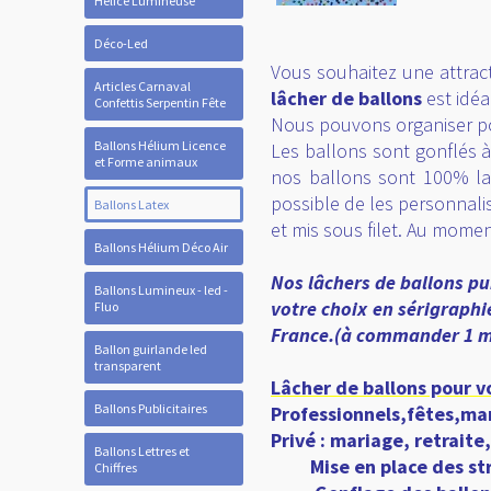
Hélice Lumineuse
Déco-Led
Vous souhaitez une attract
Articles Carnaval
lâcher de ballons
est idéa
Confettis Serpentin Fête
Nous pouvons organiser po
Ballons Hélium Licence
Les ballons sont gonflés à 
et Forme animaux
nos ballons sont 100% lat
possible de les personnali
Ballons Latex
et mis sous filet. Au momen
Ballons Hélium Déco Air
Nos lâchers de ballons pu
Ballons Lumineux - led -
votre choix en sérigraph
Fluo
France.(à commander 1 mo
Ballon guirlande led
transparent
Lâcher de ballons pour 
Ballons Publicitaires
Professionnels,fêtes,man
Privé : mariage, retraite,
Ballons Lettres et
Mise en place des str
Chiffres