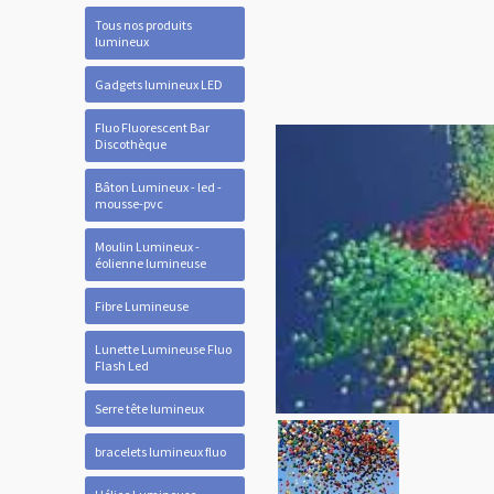
Tous nos produits
lumineux
Gadgets lumineux LED
Fluo Fluorescent Bar
Discothèque
Bâton Lumineux - led -
mousse-pvc
Moulin Lumineux -
éolienne lumineuse
Fibre Lumineuse
Lunette Lumineuse Fluo
Flash Led
Serre tête lumineux
bracelets lumineux fluo