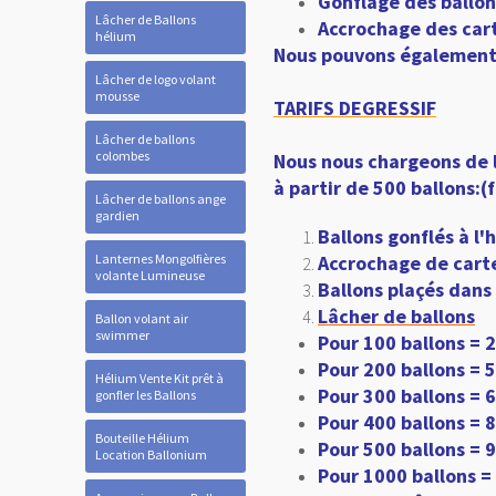
Gonflage des ballon
Lâcher de Ballons
Accrochage des cart
hélium
Nous pouvons également g
Lâcher de logo volant
mousse
TARIFS DEGRESSIF
Lâcher de ballons
colombes
Nous nous chargeons de 
à partir de 500 ballons:
Lâcher de ballons ange
gardien
Ballons gonflés à l'
Lanternes Mongolfières
Accrochage de carte
volante Lumineuse
Ballons plaçés dans
Lâcher de ballons
Ballon volant air
swimmer
Pour 100 ballons = 
Pour 200 ballons = 
Hélium Vente Kit prêt à
Pour 300 ballons = 
gonfler les Ballons
Pour 400 ballons = 
Bouteille Hélium
Pour 500 ballons = 
Location Ballonium
Pour 1000 ballons =