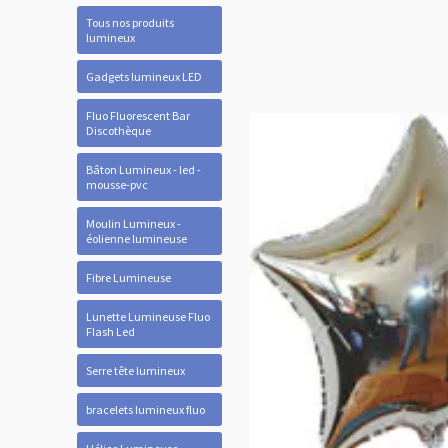
Tous nos produits
lumineux
Gadgets lumineux LED
Fluo Fluorescent Bar
Discothèque
Bâton Lumineux - led -
mousse-pvc
Moulin Lumineux -
éolienne lumineuse
Fibre Lumineuse
Lunette Lumineuse Fluo
Flash Led
Serre tête lumineux
bracelets lumineux fluo