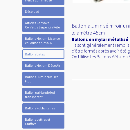
Hélice Lumineuse
Déco-Led
Articles Carnaval
Ballon aluminisé miroir uni
Confettis Serpentin Fête
,diamétre 45cm
Ballons Hélium Licence
Ballons en mylar métallisé
et Forme animaux
Ils sont généralement remplis 
d'être fermés après avoir été g
Ballons Latex
On Utilise les Ballons Métal e
Ballons Hélium Déco Air
Ballons Lumineux - led -
Fluo
Ballon guirlande led
transparent
Ballons Publicitaires
Ballons Lettres et
Chiffres