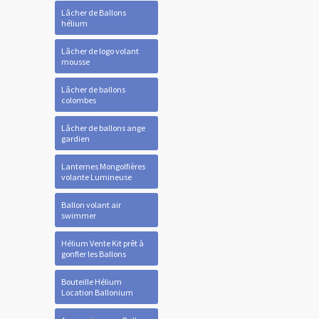
Lâcher de Ballons
hélium
Lâcher de logo volant
mousse
Lâcher de ballons
colombes
Lâcher de ballons ange
gardien
Lanternes Mongolfières
volante Lumineuse
Ballon volant air
swimmer
Hélium Vente Kit prêt à
gonfler les Ballons
Bouteille Hélium
Location Ballonium