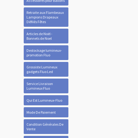
Accessoires pour Ballons
Retraite aux Flambeaux
Lampions Drapeaux
Défilés Fêtes
Articles de Noël -
Bonnets de Noel
Destockage lumineux-
promotion Fluo
Grossiste Lumineux
gadgets Fluo Led
Service Livraison
Lumineux Fluo
Qui Est Lumineux-Fluo
Mode De Paiement
Condition Générales De
Vente