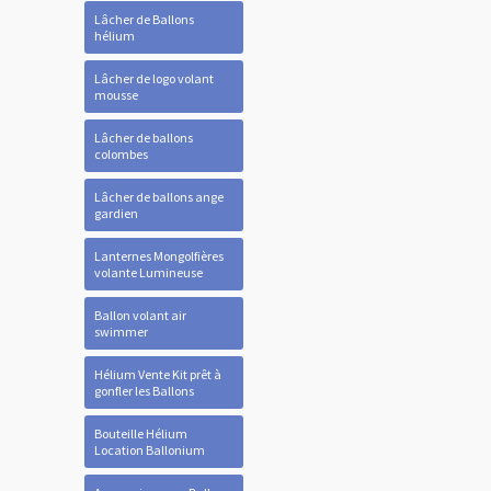
Lâcher de Ballons
hélium
Lâcher de logo volant
mousse
Lâcher de ballons
colombes
Lâcher de ballons ange
gardien
Lanternes Mongolfières
volante Lumineuse
Ballon volant air
swimmer
Hélium Vente Kit prêt à
gonfler les Ballons
Bouteille Hélium
Location Ballonium