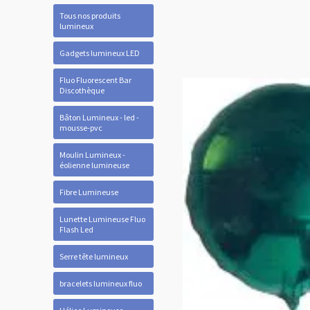
Tous nos produits
lumineux
Gadgets lumineux LED
Fluo Fluorescent Bar
Discothèque
Bâton Lumineux - led -
mousse-pvc
Moulin Lumineux -
éolienne lumineuse
Fibre Lumineuse
Lunette Lumineuse Fluo
Flash Led
Serre tête lumineux
bracelets lumineux fluo