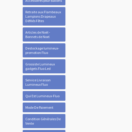
Accessoires pour Ballons
Retraite aux Flambeaux
Lampions Drapeaux
Défilés Fêtes
Articles de Noël -
Bonnets de Noel
Destockage lumineux-
promotion Fluo
Grossiste Lumineux
gadgets Fluo Led
Service Livraison
Lumineux Fluo
Qui Est Lumineux-Fluo
Mode De Paiement
Condition Générales De
Vente