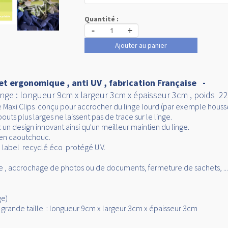
Quantité :
-
+
Ajouter au panier
e et ergonomique , anti UV , fabrication Française -
inge : longueur 9cm x largeur 3cm x épaisseur 3cm , poids 
e Maxi Clips conçu pour accrocher du linge lourd (par exemple housse
outs plus larges ne laissent pas de trace sur le linge.
un design innovant ainsi qu'un meilleur maintien du linge.
 en caoutchouc.
e label recyclé éco protégé U.V.
ge , accrochage de photos ou de documents, fermeture de sachets, ...
ge)
 grande taille : longueur 9cm x largeur 3cm x épaisseur 3cm