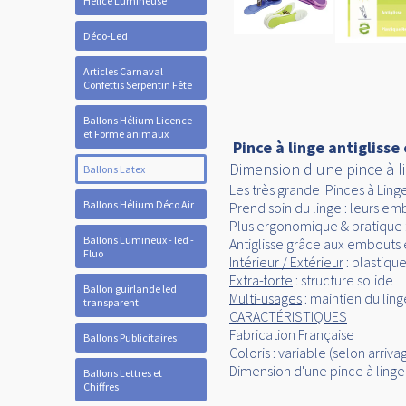
Hélice Lumineuse
Déco-Led
Articles Carnaval
Confettis Serpentin Fête
Ballons Hélium Licence
et Forme animaux
Pince à linge antigliss
Dimension d'une pince à l
Ballons Latex
Les très grande Pinces à Ling
Ballons Hélium Déco Air
Prend soin du linge : leurs emb
Plus ergonomique & pratique : 
Ballons Lumineux - led -
Antiglisse grâce aux embouts
Fluo
Intérieur / Extérieur
: plastiqu
Extra-forte
: structure solide
Ballon guirlande led
Multi-usages
: maintien du lin
transparent
CARACTÉRISTIQUES
Fabrication Française
Ballons Publicitaires
Coloris : variable (selon arriva
Dimension d'une pince à linge
Ballons Lettres et
Chiffres