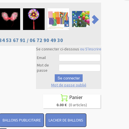
34 53 67 91 / 06 72 90 49 30
Se connecter ci-dessous
ou S'inscrire
Email
Mot de
passe
Se connecter
Mot de passe oublié
Revenir en
haut
Panier

0.00 €
(0 articles)
BALLONS PUBLICITAIRE
LACHER DE BALLONS