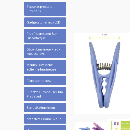
Tous nos produits
lumineux
Gadgets lumineux LED
Fluo Fluorescent Bar
Discothèque
Bâton Lumineux - led -
mousse-pvc
Moulin Lumineux -
éolienne lumineuse
Fibre Lumineuse
Lunette Lumineuse Fluo
Flash Led
Serre tête lumineux
bracelets lumineux fluo