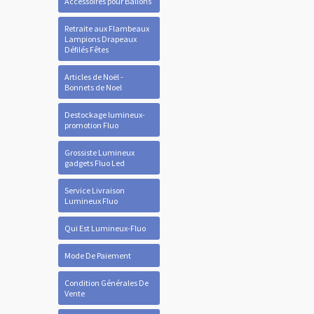
Accessoires pour Ballons
Retraite aux Flambeaux
Lampions Drapeaux
Défilés Fêtes
Articles de Noël -
Bonnets de Noel
Destockage lumineux-
promotion Fluo
Grossiste Lumineux
gadgets Fluo Led
Service Livraison
Lumineux Fluo
Qui Est Lumineux-Fluo
Mode De Paiement
Condition Générales De
Vente