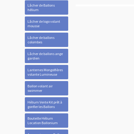
Lâcher de Ballons
hélium
Lâcher de logo volant
mousse
Lâcher de ballons
colombes
Lâcher de ballons ange
gardien
Lanternes Mongolfières
volante Lumineuse
Ballon volant air
swimmer
Hélium Vente Kit prêt à
gonfler les Ballons
Bouteille Hélium
Location Ballonium